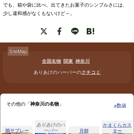
でも、箱や袋に比べ、出てきたお菓子のシンプルさには、
少し違和感がなくもないけど～。
全国名物
関東
神奈川
ありあけのハーバーの
クチコミ
その他の「
神奈川の名物
」
※数値
ありあけのハ
かまくらカス
鳩サブレー
ーバー
月餅
ター