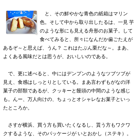
と、その鮮やかな青色の紙箱はマリン
色。そして中から取り出したるは、一見 芋
のような形にも見える舟形のお菓子。して
食べてみると、所々になんだか歯ごたえが
あるぞ～と思えば、うん？ これはたぶん栗だな～。まあ、
よくある風味だとは思うが、おいしいのである。
で、更に述べると、中にはデンプンのようなツブツブが
見え、食感はしっとりとしている。まあ言わずもがなの洋
菓子の部類であるが、クッキーと饅頭の中間のような感じ
も。んー、万人向けの、ちょっとオシャレなお菓子といっ
たところか。
さすが横浜、買う方も買いたくなるし、貰う方もワクワ
クするような、そのパッケージが いとおかし（ステキ）。