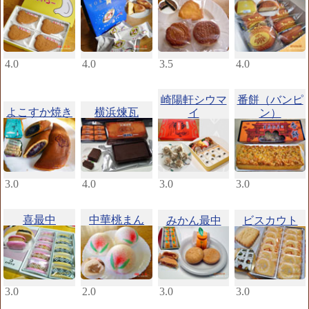
4.0
4.0
3.5
4.0
崎陽軒シウマ
番餅（バンピ
よこすか焼き
横浜煉瓦
イ
ン）
3.0
4.0
3.0
3.0
喜最中
中華桃まん
みかん最中
ビスカウト
3.0
2.0
3.0
3.0