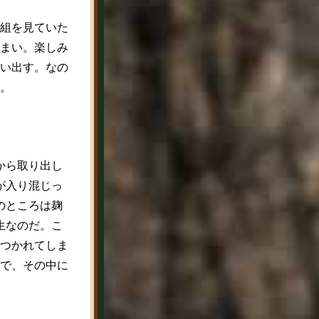
組を見ていた
まい。楽しみ
い出す。なの
。
から取り出し
が入り混じっ
のところは麹
生なのだ。こ
つかれてしま
で、その中に