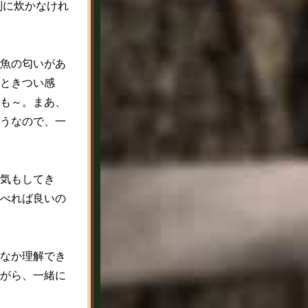
別に炊かなけれ
魚の匂いがあ
ときつい感
も～。まあ、
うなので、一
気もしてき
べれば良いの
なか理解でき
がら、一緒に