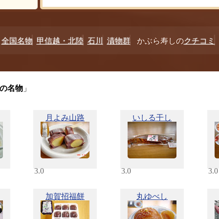
全国名物
甲信越・北陸
石川
漬物群
かぶら寿しの
クチコミ
の名物
」
月よみ山路
いしる干し
3.0
3.0
3.0
加賀招福餅
丸ゆべし