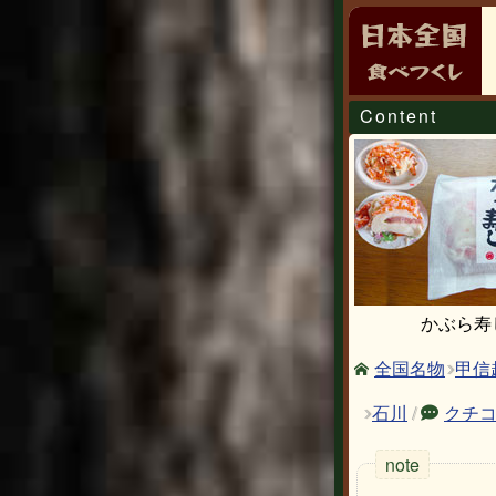
Content
かぶら寿
甲信
全国名物
石川
/
クチ