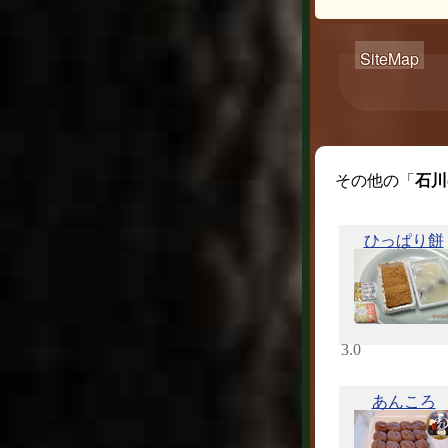
その他の「
石川
ひっぱり餅
3.0
あんころ