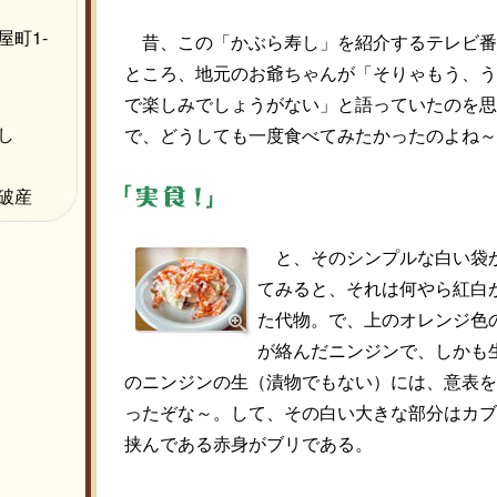
町1-
昔、この「かぶら寿し」を紹介するテレビ番
ところ、地元のお爺ちゃんが「そりゃもう、う
で楽しみでしょうがない」と語っていたのを思
し
で、どうしても一度食べてみたかったのよね～
破産
と、そのシンプルな白い袋
てみると、それは何やら紅白
た代物。で、上のオレンジ色
が絡んだニンジンで、しかも
のニンジンの生（漬物でもない）には、意表を
ったぞな～。して、その白い大きな部分はカブ
挟んである赤身がブリである。