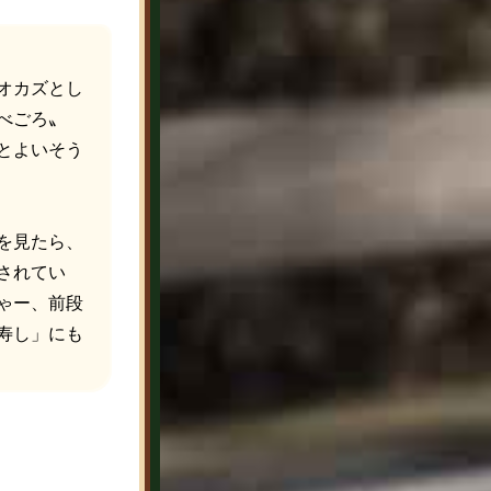
オカズとし
べごろ〟
とよいそう
を見たら、
されてい
ゃー、前段
寿し」にも