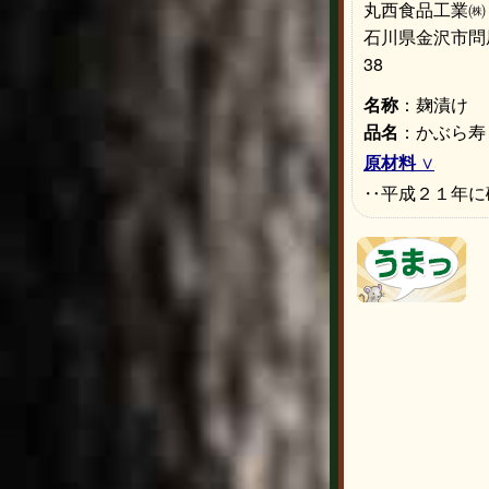
丸西食品工業㈱
石川県金沢市問屋
38
名称
：麹漬け
品名
：かぶら寿
原材料
‥平成２１年に