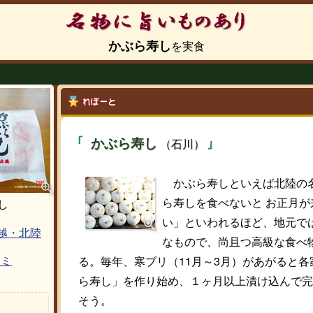
かぶら寿し
かぶら寿し
（石川）
かぶら寿しといえば北陸の
ら寿しを食べないと お正月が
し
い」といわれるほど、地元で
越・北陸
なもので、尚且つ高級な食べ
る。毎年、寒ブリ（11月～3月）があがると各
コミ
ら寿し」を作り始め、１ヶ月以上漬け込んで完
そう。