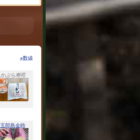
※数値
かぶら寿司
五郎島金時