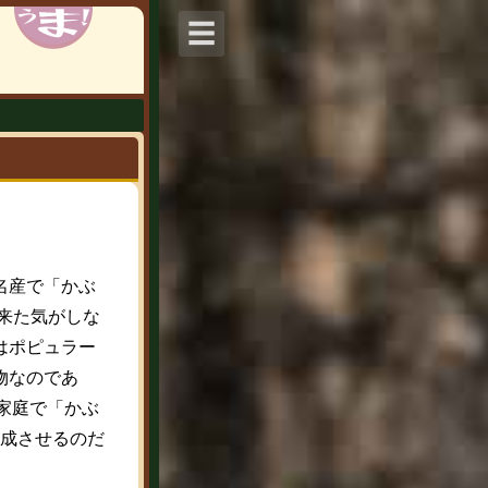
☰
名産で「かぶ
来た気がしな
はポピュラー
物なのであ
家庭で「かぶ
成させるのだ