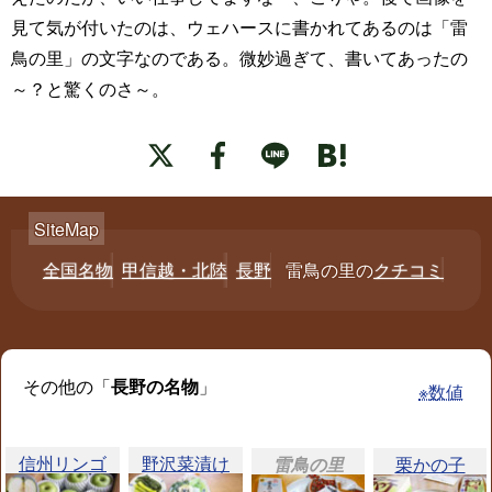
見て気が付いたのは、ウェハースに書かれてあるのは「雷
鳥の里」の文字なのである。微妙過ぎて、書いてあったの
～？と驚くのさ～。
全国名物
甲信越・北陸
長野
雷鳥の里の
クチコミ
その他の「
長野の名物
」
※数値
信州リンゴ
野沢菜漬け
雷鳥の里
栗かの子