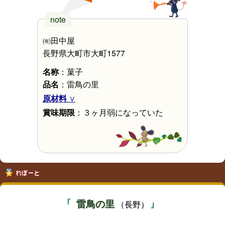
㈲田中屋
長野県大町市大町1577
名称
：菓子
品名
：雷鳥の里
原材料
賞味期限
：３ヶ月弱になっていた
雷鳥の里
（長野）