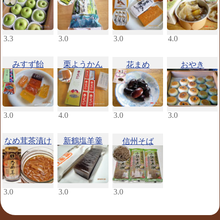
3.3
3.0
3.0
4.0
みすず飴
栗ようかん
花まめ
おやき
3.0
4.0
3.0
3.0
なめ茸茶漬け
新鶴塩羊羹
信州そば
3.0
3.0
3.0