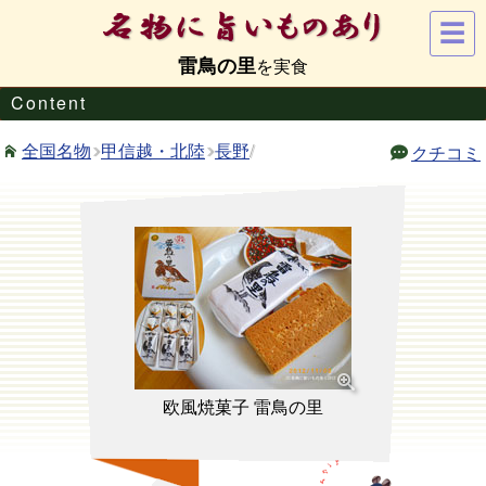
☰
雷鳥の里
Content
甲信越・北陸
長野
/
全国名物
クチコミ
欧風焼菓子 雷鳥の里