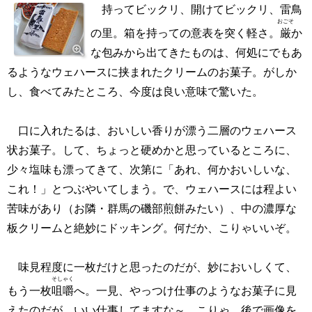
持ってビックリ、開けてビックリ、雷鳥
おごそ
の里。箱を持っての意表を突く軽さ。
厳
か
な包みから出てきたものは、何処にでもあ
るようなウェハースに挟まれたクリームのお菓子。がしか
し、食べてみたところ、今度は良い意味で驚いた。
口に入れたるは、おいしい香りが漂う二層のウェハース
状お菓子。して、ちょっと硬めかと思っているところに、
少々塩味も漂ってきて、次第に「あれ、何かおいしいな、
これ！」とつぶやいてしまう。で、ウェハースには程よい
苦味があり（お隣・群馬の磯部煎餅みたい）、中の濃厚な
板クリームと絶妙にドッキング。何だか、こりゃいいぞ。
味見程度に一枚だけと思ったのだが、妙においしくて、
そしゃく
もう一枚
咀嚼
へ。一見、やっつけ仕事のようなお菓子に見
えたのだが、いい仕事してますな～、こりゃ。後で画像を