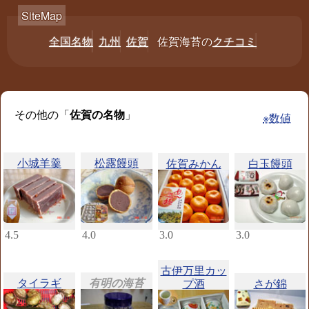
全国名物
九州
佐賀
佐賀海苔の
クチコミ
その他の「
佐賀の名物
」
※数値
小城羊羹
松露饅頭
佐賀みかん
白玉饅頭
4.5
4.0
3.0
3.0
古伊万里カッ
タイラギ
有明の海苔
プ酒
さが錦