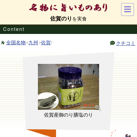
☰
佐賀のり
Content
九州
佐賀
/
全国名物
クチコミ
佐賀産御のり膳塩のり