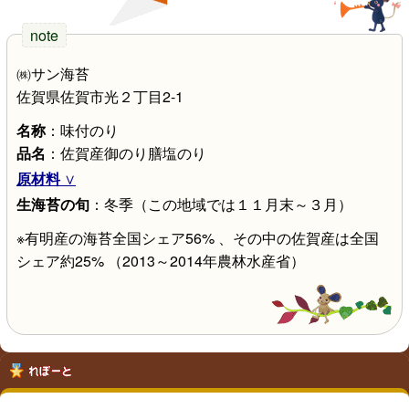
㈱サン海苔
佐賀県佐賀市光２丁目2-1
名称
：味付のり
品名
：佐賀産御のり膳塩のり
原材料
生海苔の旬
：冬季（この地域では１１月末～３月）
※有明産の海苔全国シェア56% 、その中の佐賀産は全国
シェア約25% （2013～2014年農林水産省）