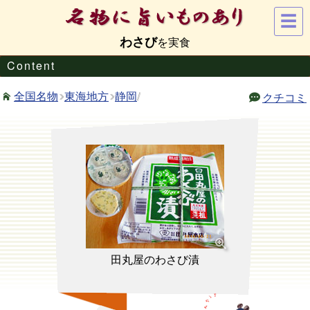
☰
わさび
Content
東海地方
静岡
/
全国名物
クチコミ
田丸屋のわさび漬