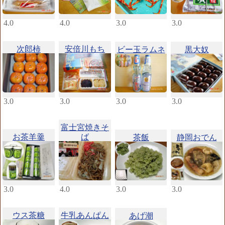
4.0
4.0
3.0
3.0
次郎柿
安倍川もち
ビー玉ラムネ
黒大奴
3.0
3.0
3.0
3.0
富士宮焼きそ
お茶羊羹
ば
茶飯
静岡おでん
3.0
4.0
3.0
3.0
ウス茶糖
牛乳あんぱん
あげ潮