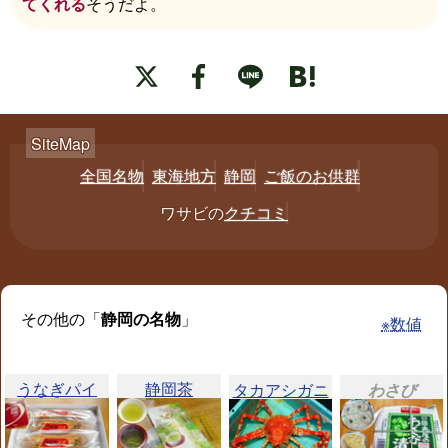
てくれる
そうだよ。
全国名物
東海地方
静岡
ご飯のお供群
ワサビの
クチコミ
その他の「
静岡の名物
」
※数値
うなぎパイ
静岡茶
タカアシガニ
わさび