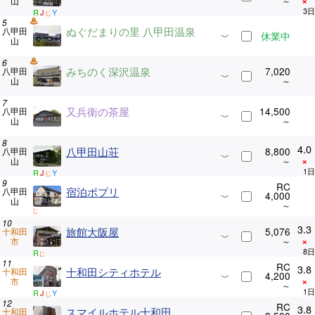
×
山
R
J
Y
じ
ぬぐだまりの里 八甲田温泉
八甲田
休業中
山
みちのく深沢温泉
7,020
八甲田
山
又兵衛の茶屋
14,500
八甲田
山
4.0
八甲田山荘
8,800
八甲田
×
山
R
J
Y
じ
RC
宿泊ポプリ
八甲田
4,000
山
じ
3.3
旅館大阪屋
5,076
十和田
×
市
R
じ
RC
3.8
十和田シティホテル
十和田
4,200
×
市
R
J
Y
じ
RC
3.8
スマイルホテル十和田
十和田