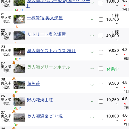
奥入瀬渓流ホテル by 星野リゾー
19,000
奥入瀬
×
渓流
ト
R
J
Y
じ
１棟
一棟貸宿 奥入瀬屋
奥入瀬
16,700
渓流
J
じ
１棟
リトリート奥入瀬屋
奥入瀬
40,000
渓流
じ
4.3
奥入瀬ゲストハウス 桂月
9,020
奥入瀬
×
渓流
R
Y
じ
奥入瀬グリーンホテル
奥入瀬
休業中
渓流
4.8
遊魚荘
9,500
奥入瀬
×
渓流
R
じ
4.5
野の花焼山荘
10,260
奥入瀬
×
渓流
R
Y
じ
4.6
奥入瀬温泉 灯と楓
10,000
奥入瀬
×
渓流
R
じ