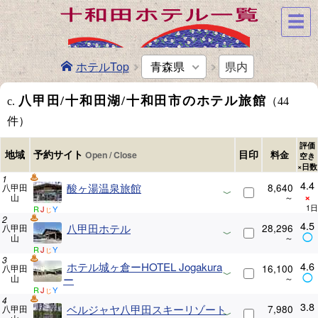
☰
ホテルTop
青森県
県内
八甲田/十和田湖/十和田市のホテル旅館
c.
（44
件）
評価
予約サイト
地域
目印
料金
空き
×日数
4.4
酸ヶ湯温泉旅館
8,640
八甲田
×
山
R
J
Y
じ
4.5
八甲田ホテル
28,296
八甲田
◯
山
R
J
Y
じ
4.6
ホテル城ヶ倉ーHOTEL Jogakura
16,100
八甲田
◯
山
ー
R
J
Y
じ
3.8
ベルジャヤ八甲田スキーリゾート
7,980
八甲田