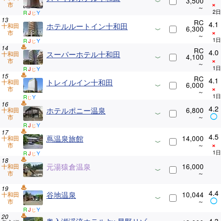
3,500
×
市
R
J
Y
じ
RC
4.1
ホテルルートイン十和田
十和田
6,300
×
市
R
J
Y
じ
RC
4.0
スーパーホテル十和田
十和田
4,100
×
市
R
J
Y
じ
RC
4.1
トレイルイン十和田
十和田
6,000
×
市
R
Y
じ
4.2
ホテルポニー温泉
6,800
十和田
◯
市
R
J
Y
じ
4.5
蔦温泉旅館
14,000
十和田
×
市
R
J
Y
じ
元湯猿倉温泉
16,000
十和田
市
4.4
谷地温泉
10,044
十和田
◯
市
R
J
Y
じ
4.3