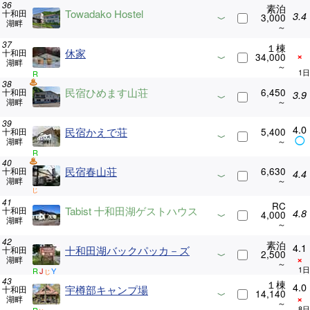
素泊
Towadako Hostel
十和田
3.4
3,000
湖畔
１棟
休家
十和田
×
34,000
湖畔
R
民宿ひめます山荘
6,450
十和田
3.9
湖畔
4.0
民宿かえで荘
5,400
十和田
◯
湖畔
R
民宿春山荘
6,630
十和田
4.4
湖畔
じ
RC
Tabist 十和田湖ゲストハウス
十和田
4.8
4,000
湖畔
素泊
4.1
十和田湖バックパッカ－ズ
十和田
2,500
×
湖畔
R
J
Y
じ
１棟
4.0
宇樽部キャンプ場
十和田
14,140
×
湖畔