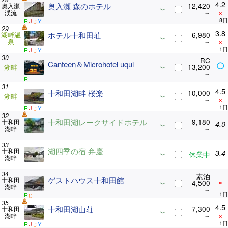
4.2
奥入瀬 森のホテル
12,420
奥入瀬
×
渓流
R
J
Y
じ
3.8
湖畔温
ホテル十和田荘
6,980
×
泉
R
J
Y
じ
RC
Canteen＆Microhotel uqui
◯
13,200
湖畔
R
4.5
十和田湖畔 桜楽
10,000
湖畔
×
R
J
Y
じ
十和田湖レークサイドホテル
9,180
十和田
4.0
湖畔
湖四季の宿 弁慶
十和田
3.4
休業中
湖畔
素泊
ゲストハウス十和田館
十和田
×
4,500
湖畔
R
じ
4.5
十和田湖山荘
7,300
十和田
×
湖畔
R
J
Y
じ