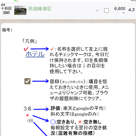
R
じ
民宿峰湖荘
6,600
十和田
4.3
湖畔
備考）