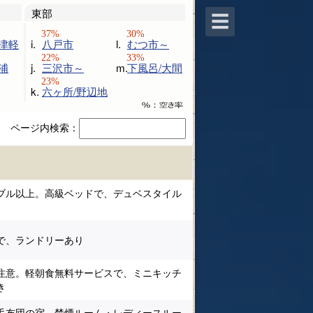
東部
☰
/津軽
i.
八戸市
l.
むつ市～
浦
j.
三沢市～
m.
下風呂/大間
k.
六ヶ所/野辺地
ページ内検索：
ブル以上。高級ベッドで、デュベスタイル
で、ランドリーあり
注意。軽朝食無料サービスで、ミニキッチ
き
毛布団の宿。禁煙ルーム・レディースルー