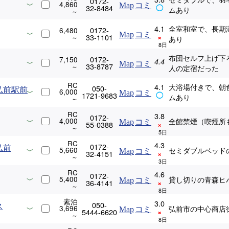
0172-
4,860
Map
コミ
32-8484
◯
ムあり
4.1
全室和室で、長期
0172-
6,480
Map
コミ
33-1101
×
あり
布団セルフ上げ下
0172-
7,150
4.4
Map
コミ
33-8787
人の定宿だった
RC
4.1
大浴場付きで、朝
050-
弘前駅前
6,000
Map
コミ
1721-9683
◯
ムあり
RC
3.8
0172-
4,000
全館禁煙（喫煙所
Map
コミ
55-0388
×
RC
4.3
0172-
弘前
5,660
セミダブルベッド
Map
コミ
32-4151
×
RC
4.6
0172-
5,400
貸し切りの青森ヒ
Map
コミ
36-4141
×
素泊
3.0
050-
ス
3,696
弘前市の中心商店
Map
コミ
5444-6620
×