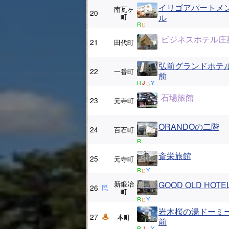
イリゴアパートメ
南瓦ヶ
20
町
ル
R
じ
ビジネスホテル庄
21
田代町
弘前グランドホテル
22
一番町
前
R
J
Y
じ
石場旅館
23
元寺町
ORANDOの二階
24
百石町
R
斎栄旅館
25
元寺町
R
Y
じ
新鍛冶
GOOD OLD HOTE
26
民
町
R
Y
じ
岩木桜の湯ドーミ
27
本町
前
R
J
Y
じ