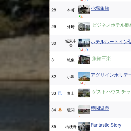
小堀旅館
28
本町
R
じ
ビジネスホテル鶴
29
外崎
城東中
ホテルルートイン
30
央
R
J
Y
じ
旅館三楽
31
城東
アグリインホリデ
32
小沢
R
J
じ
ゲストハウス チ
33
民
青山
境関温泉
34
境関
じ
Fantastic Story
35
桔梗野