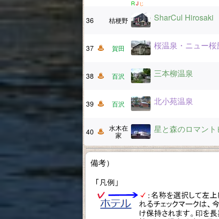
R
J
じ
SharCul Hirosaki
36
桔梗野
桜温泉・ニュー桜
37
賀田
三本柳温泉
38
百沢
北小苑温泉
39
百沢
水木在
星と森のロマント
40
家
備考）