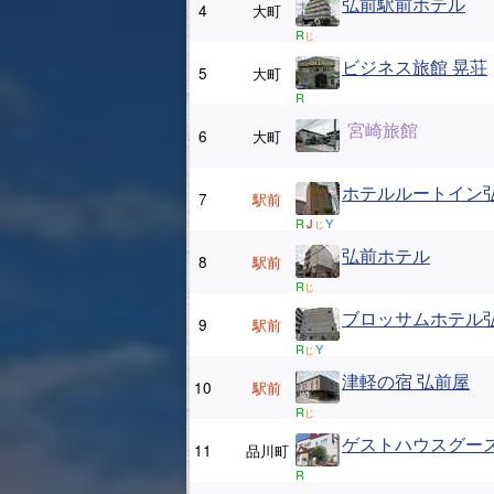
弘前駅前ホテル
4
大町
R
じ
ビジネス旅館 晃荘
5
大町
R
宮崎旅館
6
大町
ホテルルートイン
7
駅前
R
J
Y
じ
弘前ホテル
8
駅前
R
じ
ブロッサムホテル
9
駅前
R
Y
じ
津軽の宿 弘前屋
10
駅前
R
じ
ゲストハウスグー
11
品川町
R