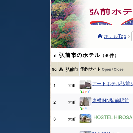
ホテルTop
弘前市のホテル
d.
（40件）
♨
予約サイト
弘前市
No.
アートホテル弘前
1
大町
R
J
Y
じ
東横INN弘前駅前
2
大町
R
Y
じ
HOSTEL HIROSA
3
大町