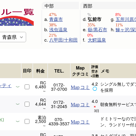
中部
西部
a.
青森市
d.
弘前市
g.
五所川原
b.
浅虫温泉
e.
嶽/黒石市
h.
鰺ヶ沢/深
青森県
c.
八甲田/十和田
f.
大鰐温泉
評価
Map
目印
料金
TEL.
メモ
空き
クチコミ
×日数
RC
4.2
シングル無しでダ
0172-
シティ
6,480
Map
コミ
37-0700
◯
を採用
RC
4.0
0172-
4,644
朝食無料サービス
Map
コミ
31-2045
×
素泊
ドミトリーなので
070-
KI
2,500
Map
コミ
4339-3537
ン、ランドリー付
RC
3.8
セミダブルで、羽