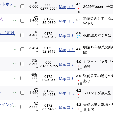
RC
ントホテ
4.1
090-
6,000
2025年open
Map
コミ
6277-3034
×
RC
繁華街近しで、石
0172-
苑
3.5
4,600
Map
コミ
35-0330
室あり
RC
 弘前城
3.9
0172-
4,400
弘前城のすぐそば
Map
コミ
32-1515
◯
明治12年創業の
0172-
8,424
4.6
Map
コミ
32-9118
館
素泊
4.0
カフェ・ギャラリ
050-
3,500
Map
コミ
3187-5255
×
施設
素泊
3.9
弘前公園の近くの
0172-
5,000
Map
コミ
32-1511
×
あり
RC
4.2
0172-
L
4,950
フロントが無人型
Map
コミ
40-4558
×
RC
ーイン弘
4.3
天然温泉大浴場・
0172-
5,990
Map
コミ
37-5489
×
える宿