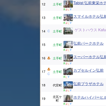
Tabist 弘前東栄ホ
12
土手町
R
J
Y
じ
スマイルホテル弘
13
土手町
R
J
Y
じ
ゲストハウス Kafuu 
14
C
土手町
弘前パークホテル
15
土手町
R
J
Y
じ
スーパーホテル弘
16
土手町
R
J
Y
じ
カプセルイン弘前
17
土手町
C
R
Y
じ
弘前プラザホテル
18
代官町
R
J
Y
じ
北瓦ケ
ホテルハイパーヒ
19
町
R
J
Y
じ