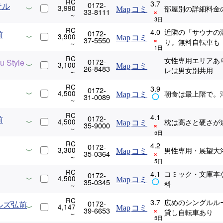
RC
3.7
0172-
テル
3,990
部屋別の詳細料金
Map
コミ
33-8111
×
RC
4.0
近隣の「サウナの
0172-
前
3,900
Map
コミ
37-5550
×
り。無料自転車も
RC
女性専用エリアあ
0172-
Style
3,100
Map
コミ
26-8483
レは男女別共用
RC
3.9
0172-
4,500
朝食は最上階で。
Map
コミ
31-0089
◯
RC
4.1
0172-
前
4,500
枕は高さと硬さが
Map
コミ
35-9000
×
RC
4.2
0172-
3,300
男性専用・展望大
Map
コミ
35-0364
×
RC
4.1
コミック・文庫本
0172-
4,500
Map
コミ
35-0345
◯
料
RC
3.7
広めのシングルル
0172-
ルズ弘前
4,147
Map
コミ
39-6653
×
貸し自転車あり