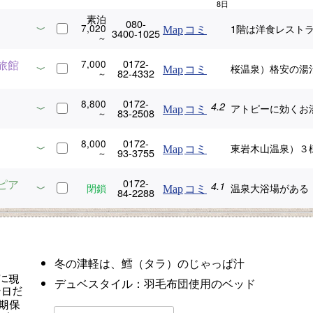
素泊
080-
7,020
1階は洋食レスト
Map
コミ
3400-1025
0172-
旅館
7,000
桜温泉）格安の湯
Map
コミ
82-4332
0172-
8,800
4.2
アトピーに効くお
Map
コミ
83-2508
0172-
8,000
東岩木山温泉）３
Map
コミ
93-3755
0172-
ピア
4.1
温泉大浴場がある
閉鎖
Map
コミ
84-2288
冬の津軽は、鱈（タラ）のじゃっぱ汁
デュベスタイル：羽毛布団使用のベッド