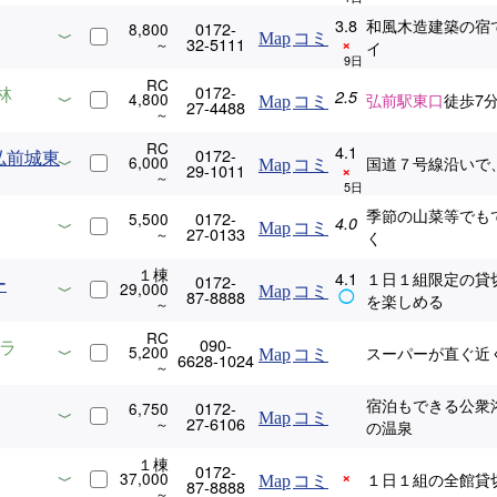
3.8
和風木造建築の宿
0172-
8,800
Map
コミ
32-5111
×
イ
RC
0172-
林
2.5
4,800
弘前駅東口
徒歩7
Map
コミ
27-4488
RC
4.1
0172-
弘前城東
6,000
国道７号線沿いで
Map
コミ
29-1011
×
季節の山菜等でも
0172-
5,500
4.0
Map
コミ
27-0133
く
１棟
4.1
１日１組限定の貸
0172-
ー
29,000
Map
コミ
87-8888
◯
を楽しめる
RC
090-
ャラ
5,200
スーパーが直ぐ近
Map
コミ
6628-1024
宿泊もできる公衆
0172-
6,750
Map
コミ
27-6106
の温泉
１棟
0172-
×
37,000
１日１組の全館貸
Map
コミ
87-8888