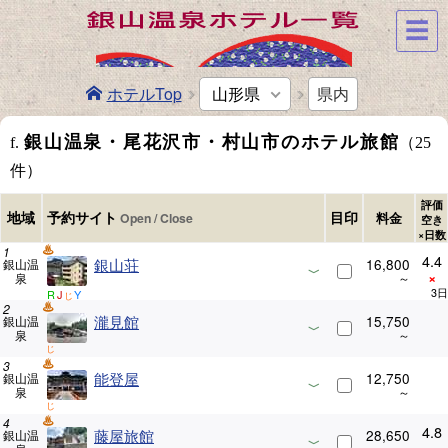
☰
ホテルTop
山形県
県内
銀山温泉・尾花沢市・村山市のホテル旅館
f.
（25
件）
評価
予約サイト
地域
目印
料金
空き
×日数
4.4
銀山荘
16,800
銀山温
×
泉
R
J
Y
じ
瀧見館
15,750
銀山温
泉
じ
能登屋
12,750
銀山温
泉
じ
4.8
藤屋旅館
28,650
銀山温