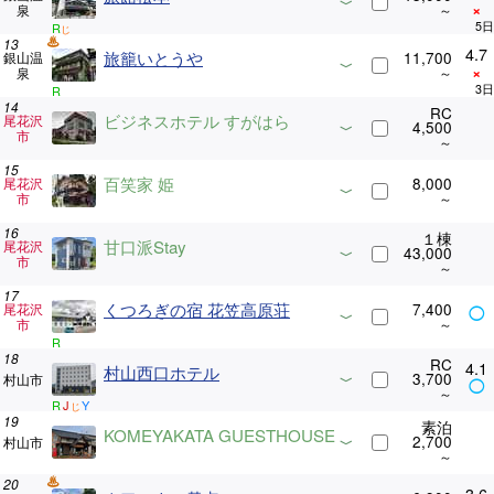
×
泉
R
じ
4.7
旅籠いとうや
11,700
銀山温
×
泉
R
RC
ビジネスホテル すがはら
尾花沢
4,500
市
百笑家 姫
8,000
尾花沢
市
１棟
甘口派Stay
尾花沢
43,000
市
くつろぎの宿 花笠高原荘
7,400
尾花沢
◯
市
R
RC
4.1
村山西口ホテル
3,700
村山市
◯
R
J
Y
じ
素泊
KOMEYAKATA GUESTHOUSE
2,700
村山市
3.6