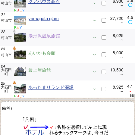
クアハウス碁点
6,900
村山市
◯
R
J
Y
じ
4.5
yamagata glam
27,720
村山市
◯
R
Y
じ
湯舟沢温泉旅館
8,025
村山市
あいかも会館
8,000
村山市
最上屋旅館
10,500
大石田
町
4.1
あったまりランド深堀
8,925
大石田
×
町
R
J
Y
じ
備考）