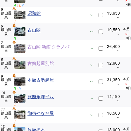
×
泉
R
J
Y
じ
昭和館
13,650
銀山温
泉
じ
4.5
古山閣
19,550
銀山温
×
泉
R
古山閣 新館 クラノバ
26,400
銀山温
泉
古勢起屋別館
12,600
銀山温
泉
4.6
本館古勢起屋
31,350
銀山温
×
泉
R
Y
じ
旅館永澤平八
14,190
銀山温
泉
じ
御宿やなだ屋
10,500
銀山温
泉
じ
4.0
旅館松本
13,000
銀山温