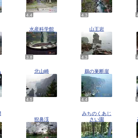
水産科学館
山王岩
あ
北山崎
鵜の巣断崖
門
みちのくあじ
猊鼻渓
さい園