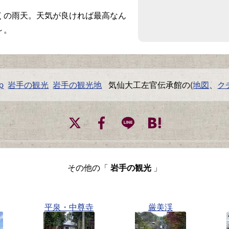
の雨天。天気が良ければ最高なん
～。
p
岩手の観光
岩手の観光地
気仙大工左官伝承館の(
地図
、
ク
その他の「
岩手の観光
」
平泉・中尊寺
厳美渓