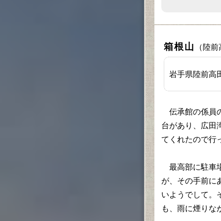
箱根山
（陸前
岩手県陸前高
伝承館の係員の
台があり、広田
てくれたので行
最高部に駐車場
が、その手前に
いようでして。
も、雨に煙りな