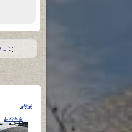
チコミ
)
※数値
碁石海岸