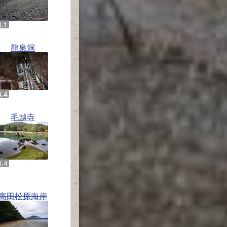
龍泉洞
毛越寺
高田松原海岸