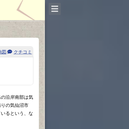
☰
地図
/
クチコミ
の沿岸南部は気
隣りの気仙沼市
ているという、な
。