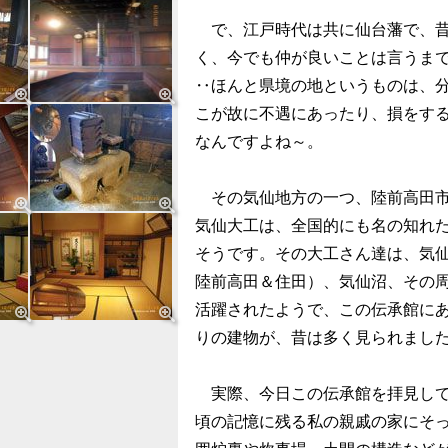
で、江戸時代は共に仙台藩で、昔
く、今でも仲が良いことは言うま
‥ほんと県境の地というものは、
こが故に不遇にあったり、損をす
なんですよね～。
その気仙地方の一つ、陸前高田市
気仙大工は、全国的にも名の知れ
そうです。その大工さん達は、気
陸前高田＆住田）、気仙沼、その
活躍されたようで、この伝承館に
りの建物が、昔は多く見られまし
実際、今日この伝承館を拝見して
頃の記憶に残る私の親戚の家にそ