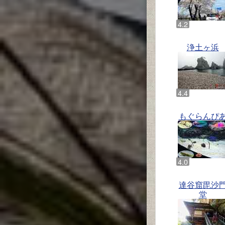
浄土ヶ浜
もぐらんぴ
達谷窟毘沙
堂