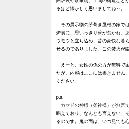
囲炉裏や炊事場、土間の構造など
るほど懐かしく思いましてね～。
その展示物の茅葺き屋根の家では
炉裏に、思いっきり薪が焚かれ、
ウモウと立ち込め、昔の豪快な暮
せるのでありました。この焚火が
えーと、女性の係の方が無料で案
たが、内容はここには書きません
ください。
p.s.
カマドの神様（釜神様）が無言で
唱えており、なんとも言えない、
るのです。鬼の面は、いつ見ても