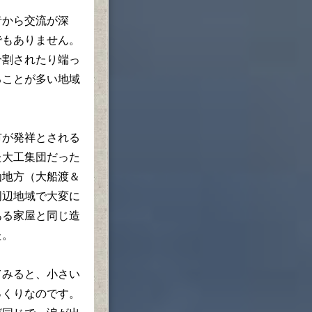
から交流が深
でもありません。
分割されたり端っ
ることが多い地域
が発祥とされる
た大工集団だった
仙地方（大船渡＆
周辺地域で大変に
ある家屋と同じ造
た。
みると、小さい
っくりなのです。