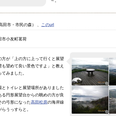
～。
高田市・市民の森） 、
このurl
田市小友町茗荷
方が「上の方に上って行くと展望
湾も望めて良い景色ですよ」と教え
ってみました。
とトイレと展望場所がありました
ある円形展望台からの眺めの方が良
その弓形になった
高田松原
の海岸線
がらうっすらと。