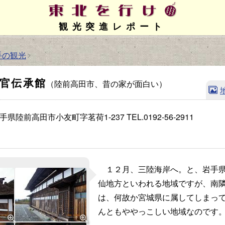
観光突進レポート
手の観光
官伝承館
（陸前高田市、昔の家が面白い）
7 岩手県陸前高田市小友町字茗荷1-237
TEL.0192-56-2911
１２月、三陸海岸へ。と、岩手県
仙地方といわれる地域ですが、南
は、何故か宮城県に属してしまっ
んともややっこしい地域なのです