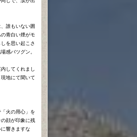
が同じで、涙が出
、誰もいない囲
あの青白い煙がモ
らしを思い起こさ
臨場感バツグン。
内してくれまし
、現地にて聞いて
「火の用心」を
その顔が印象に残
心に響きますな