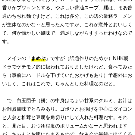
香りがプワ～ンとする、やさしい醤油スープ。麺は、まあ普
通のちぢれ麺ですけど。これは多分、この辺の業務ラーメン
が主体なのかな～と思ったんですが、これが意外とおいしく
て、何か懐かしい風味で、満足しながらすすったわけなので
す。
メインの「
まめぶ
」ですが（話題作りのためか）NHK朝
ドラでゲテモノ的に扱われておりましたけれど、食べてみた
ら（事前にハードルを下げていたおかげもあり）予想外にお
いしく、これはこれで、ちゃんとした料理なのだと。
で、白玉団子（餅）の中身はちょい甘系のクルミ、お汁は
お雑煮風味でとろみあり。ゴボウとお揚げを中心にダイコン
と人参と椎茸と豆腐を角切りにして入れた料理だす。それ
と、見た目、おつゆ程度のボリュームかなーと思われます
が、ちゃんとお腹にたまるもので、飲み会の最後に出てくる