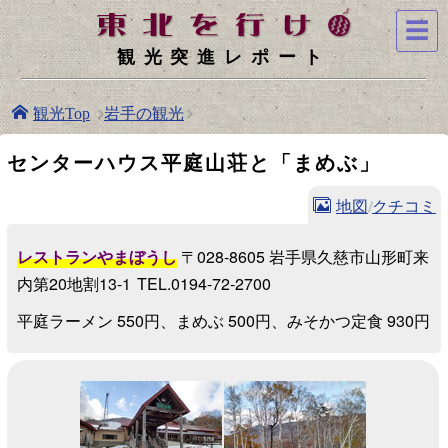
☰
観光突進レポート
岩手の観光
観光Top
センターハウス平庭山荘と「まめぶ」
地図
/
クチコミ
レストランやまぼうし
〒028-8605 岩手県久慈市山形町来
内第20地割13-1
TEL.0194-72-2700
平庭ラーメン 550円、まめぶ 500円、みそかつ定食 930円