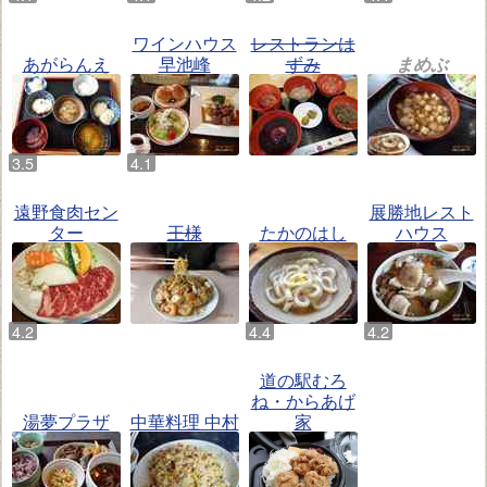
ワインハウス
レストランは
あがらんえ
早池峰
ずみ
まめぶ
遠野食肉セン
展勝地レスト
ター
王様
たかのはし
ハウス
道の駅むろ
ね・からあげ
湯夢プラザ
中華料理 中村
家