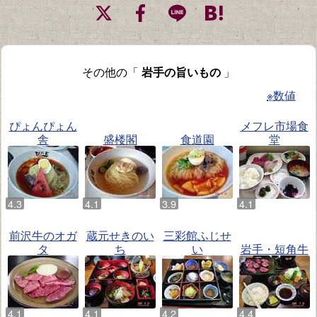
その他の「
岩手の旨いもの
」
※数値
ぴょんぴょん
メフレ市場食
舎
盛楼閣
食道園
堂
前沢牛のオガ
蔵元せきのい
三彩館ふじせ
タ
ち
い
岩手・短角牛