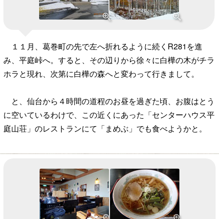
１１月、葛巻町の先で左へ折れるように続くR281を進
み、平庭峠へ。すると、その辺りから徐々に白樺の木がチラ
ホラと現れ、次第に白樺の森へと変わって行きまして。
と、仙台から４時間の道程のお昼を過ぎた頃、お腹はとう
に空いているわけで、この近くにあった「センターハウス平
庭山荘」のレストランにて「まめぶ」でも食べようかと。