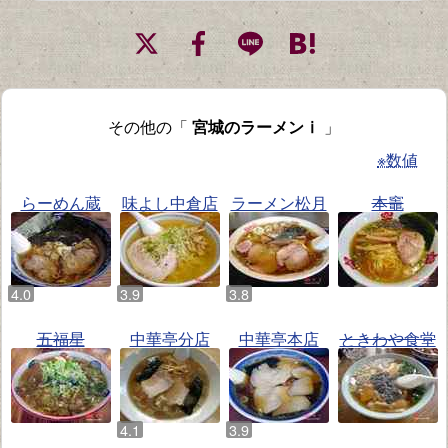
その他の「
宮城のラーメンⅰ
」
※数値
らーめん蔵
味よし中倉店
ラーメン松月
本竈
五福星
中華亭分店
中華亭本店
ときわや食堂