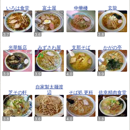
いろは食堂
富士屋
中華楼
玄龍
光華飯店
みずさわ屋
支那そば
かがの亭
自家製太麺渡
芝その軒
辺
そば処 更科
佐幸精肉食堂