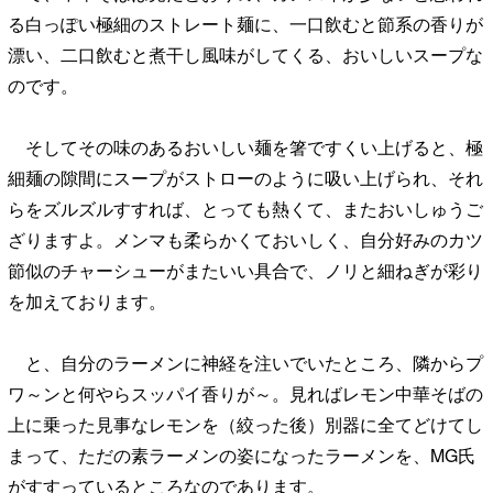
る白っぽい極細のストレート麺に、一口飲むと節系の香りが
漂い、二口飲むと煮干し風味がしてくる、おいしいスープな
のです。
そしてその味のあるおいしい麺を箸ですくい上げると、極
細麺の隙間にスープがストローのように吸い上げられ、それ
らをズルズルすすれば、とっても熱くて、またおいしゅうご
ざりますよ。メンマも柔らかくておいしく、自分好みのカツ
節似のチャーシューがまたいい具合で、ノリと細ねぎが彩り
を加えております。
と、自分のラーメンに神経を注いでいたところ、隣からプ
ワ～ンと何やらスッパイ香りが～。見ればレモン中華そばの
上に乗った見事なレモンを（絞った後）別器に全てどけてし
まって、ただの素ラーメンの姿になったラーメンを、MG氏
がすすっているところなのであります。