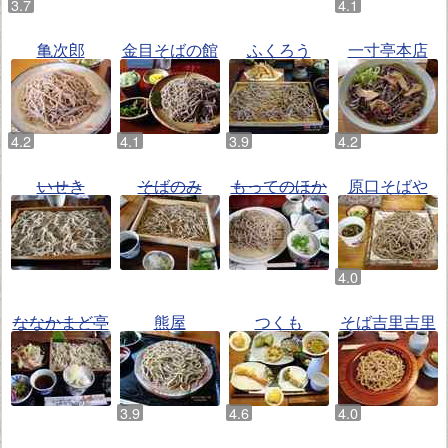
亀次郎
金目そばの館
ふくろう
一寸亭本店
いせき
そばのみ
もってのほか
原口そばや
ななかまど亭
熊屋
つくも
そば吉里吉里