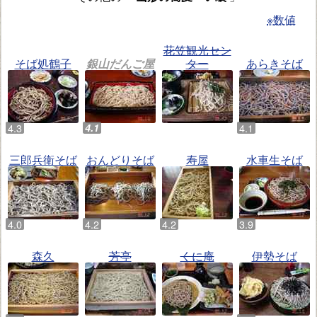
※数値
花笠観光セン
そば処鶴子
銀山だんご屋
ター
あらきそば
三郎兵衛そば
おんどりそば
寿屋
水車生そば
森久
芳亭
くに庵
伊勢そば