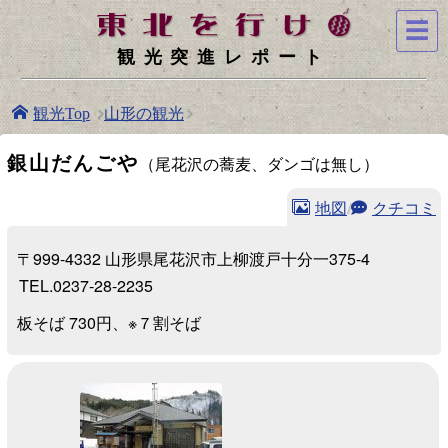
☰
観光突進レポート
山形の観光
観光Top
銀山だんごや
（尾花沢の蕎麦、ダンゴは無し）
地図
/
クチコミ
〒999-4332 山形県尾花沢市上柳渡戸十分一375-4
TEL.0237-28-2235
板そば 730円、※７割そば