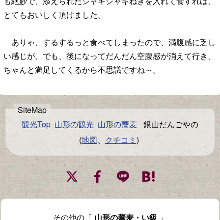
も絶妙で、添えられたシャキシャキねぎを入れて食すれば、
とてもおいしく頂けました。
ありゃ、するするっと食べてしまったので、満腹感に乏し
い感じが。でも、後になってだんだん空腹感が消えて行き、
ちゃんと満足してくるから不思議ですね～。
観光Top
山形の観光
山形の蕎麦
銀山だんごやの
(
地図
、
クチコミ
)
その他の「
山形の蕎麦・い級
」