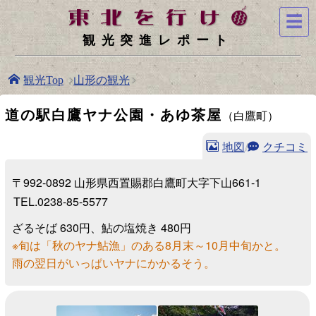
☰
観光突進レポート
山形の観光
観光Top
道の駅白鷹ヤナ公園・あゆ茶屋
（白鷹町）
地図
/
クチコミ
〒992-0892 山形県西置賜郡白鷹町大字下山661-1
TEL.0238-85-5577
ざるそば 630円、鮎の塩焼き 480円
※旬は「秋のヤナ鮎漁」のある8月末～10月中旬かと。
雨の翌日がいっぱいヤナにかかるそう。