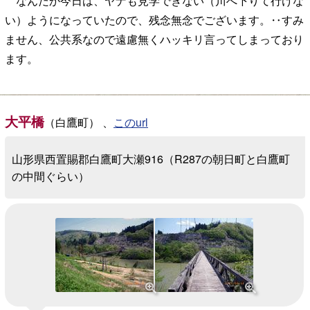
なんだか今日は、ヤナも見学できない（川へ下りて行けな
い）ようになっていたので、残念無念でございます。‥すみ
ません、公共系なので遠慮無くハッキリ言ってしまっており
ます。
大平橋
（白鷹町） 、
このurl
山形県西置賜郡白鷹町大瀬916（R287の朝日町と白鷹町
の中間ぐらい）