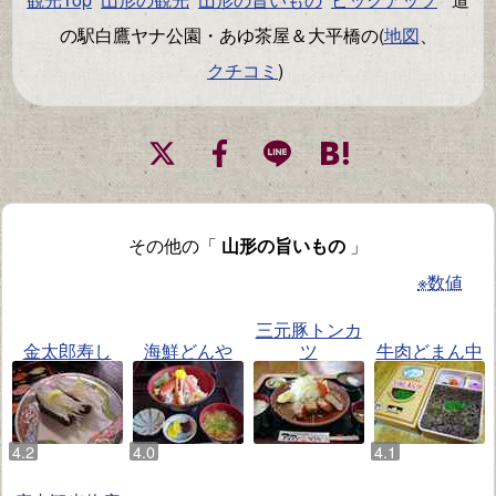
の駅白鷹ヤナ公園・あゆ茶屋＆大平橋の(
地図
、
クチコミ
)
その他の「
山形の旨いもの
」
※数値
三元豚トンカ
金太郎寿し
海鮮どんや
ツ
牛肉どまん中