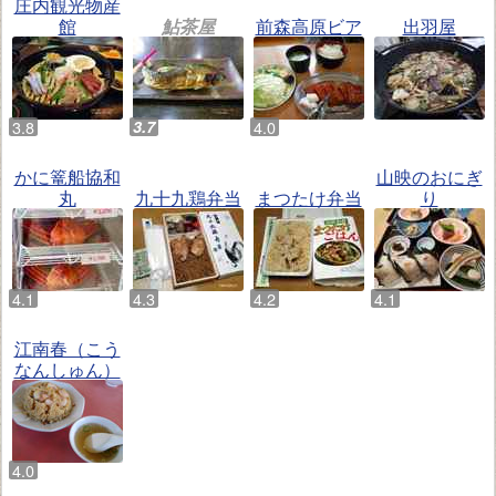
庄内観光物産
館
鮎茶屋
前森高原ビア
出羽屋
かに篭船協和
山映のおにぎ
丸
九十九鶏弁当
まつたけ弁当
り
江南春（こう
なんしゅん）