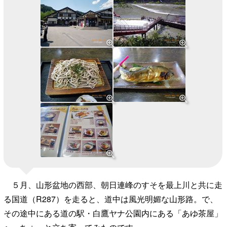
５月、山形盆地の西部、朝日連峰のすそを最上川と共に走
る国道（R287）を走ると、道中は風光明媚な山形路。で、
その途中にある道の駅・白鷹ヤナ公園内にある「あゆ茶屋」