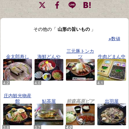
その他の「
山形の旨いもの
」
※数値
三元豚トンカ
金太郎寿し
海鮮どんや
ツ
牛肉どまん中
庄内観光物産
館
鮎茶屋
前森高原ビア
出羽屋