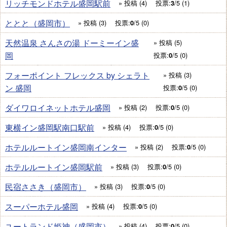
リッチモンドホテル盛岡駅前
» 投稿 (4)
投票:
/5 (
1
)
3
ととと（盛岡市）
» 投稿 (3)
投票:
/5 (
0
)
0
天然温泉 さんさの湯 ドーミーイン盛
» 投稿 (5)
岡
投票:
/5 (
0
)
0
フォーポイント フレックス by シェラト
» 投稿 (3)
ン 盛岡
投票:
/5 (
0
)
0
ダイワロイネットホテル盛岡
» 投稿 (2)
投票:
/5 (
0
)
0
東横イン盛岡駅南口駅前
» 投稿 (4)
投票:
/5 (
0
)
0
ホテルルートイン盛岡南インター
» 投稿 (2)
投票:
/5 (
0
)
0
ホテルルートイン盛岡駅前
» 投稿 (3)
投票:
/5 (
0
)
0
民宿ささき（盛岡市）
» 投稿 (3)
投票:
/5 (
0
)
0
スーパーホテル盛岡
» 投稿 (4)
投票:
/5 (
0
)
0
ユートランド姫神（盛岡市）
» 投稿 (4)
投票:
/5 (
0
)
0