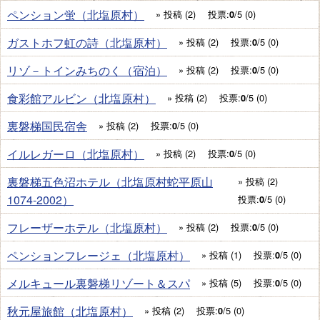
ペンション蛍（北塩原村）
» 投稿 (2)
投票:
/5 (
0
)
0
ガストホフ虹の詩（北塩原村）
» 投稿 (2)
投票:
/5 (
0
)
0
リゾ－トインみちのく（宿泊）
» 投稿 (2)
投票:
/5 (
0
)
0
食彩館アルビン（北塩原村）
» 投稿 (2)
投票:
/5 (
0
)
0
裏磐梯国民宿舎
» 投稿 (2)
投票:
/5 (
0
)
0
イルレガーロ（北塩原村）
» 投稿 (2)
投票:
/5 (
0
)
0
裏磐梯五色沼ホテル（北塩原村蛇平原山
» 投稿 (2)
1074-2002）
投票:
/5 (
0
)
0
フレーザーホテル（北塩原村）
» 投稿 (2)
投票:
/5 (
0
)
0
ペンションフレージェ（北塩原村）
» 投稿 (1)
投票:
/5 (
0
)
0
メルキュール裏磐梯リゾート＆スパ
» 投稿 (5)
投票:
/5 (
0
)
0
秋元屋旅館（北塩原村）
» 投稿 (2)
投票:
/5 (
0
)
0