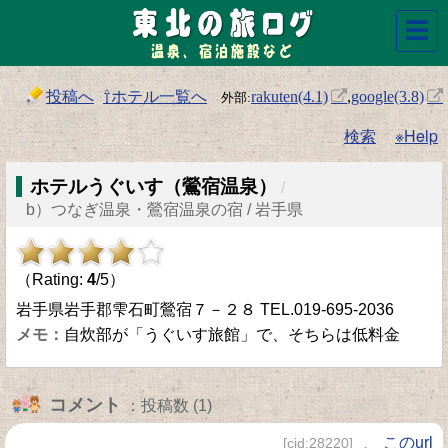
☰
投稿へ
⇧ホテル一覧へ
rakuten(4.1)
,
google(3.8)
検索
※Help
ホテルうぐいす（鶯宿温泉）
/
b）つなぎ温泉・鶯宿温泉の宿 / 岩手県
（Rating:
4
/5）
岩手県岩手郡雫石町鶯宿７－２８ TEL.019-695-2036
自炊部が「うぐいす旅館」で、そちらは低料金
コメント
：投稿数 (1)
、
このurl
[cid:28220]