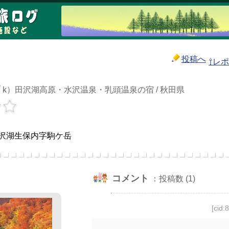
投稿へ
⇧レ
/
k）田沢湖高原・水沢温泉・乳頭温泉の宿 / 秋田県
沢湖生保内字駒ケ岳
コメント
：投稿数 (1)
[cid: