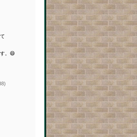
て
す。😄
88)