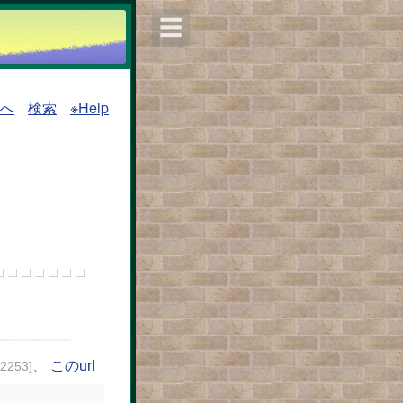
☰
ポへ
検索
※Help
、
このurl
82253]