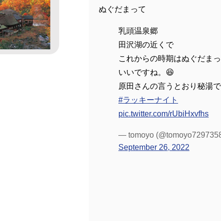
ぬぐだまって
乳頭温泉郷
田沢湖の近くで
これからの時期はぬぐだまっ
いいですね。😆
原田さんの言うとおり秘湯で
#ラッキーナイト
pic.twitter.com/rUbiHxvfhs
— tomoyo (@tomoyo729735
September 26, 2022