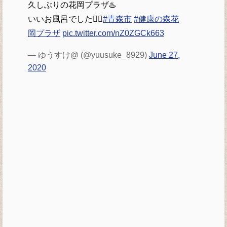
久しぶりの花岡プラザ♨️
いいお風呂でした🙆‍♂️
#青森市
#健康の森花
岡プラザ
pic.twitter.com/nZ0ZGCk663
— ゆうすけ@ (@yuusuke_8929)
June 27,
2020