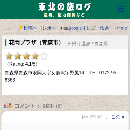
☰
投稿へ
⇧レポへ
検索
※Help
google(4.1)
花岡プラザ（青森市）
/
日帰り温泉 / 青森県
（Rating:
4.1
/5）
青森県青森市浪岡大字女鹿沢字野尻14-1 TEL.0172-55-
6363
コメント
：投稿数 (5)
、
このurl
[cid:27692]