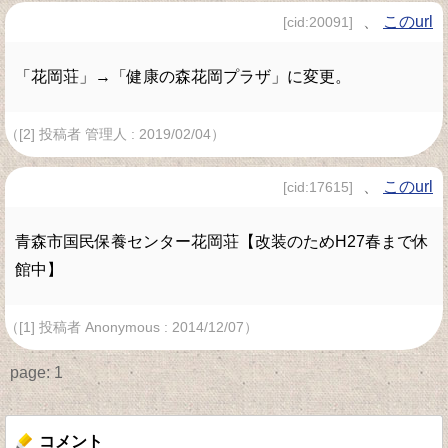
、
このurl
[cid:20091]
「花岡荘」→「健康の森花岡プラザ」に変更。
（[2] 投稿者 管理人 : 2019/02/04）
、
このurl
[cid:17615]
青森市国民保養センター花岡荘【改装のためH27春まで休
館中】
（[1] 投稿者 Anonymous : 2014/12/07）
page:
1
コメント