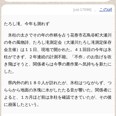
、
このurl
[cid:17696]
たろし滝、今年も測れず
氷柱の太さでその年の作柄を占う花巻市石鳥谷町大瀬川
の冬の風物詩、たろし滝測定会（大瀬川たろし滝測定保存
会主催）は１１日、現地で開かれた。４１回目の今年は氷
柱ができず、２年連続の計測不能。「不作」のお告げを吹
き飛ばそうと、関係者らは今季の農作業へ気持ちを新たに
した。
県内外の約１８０人が訪れたが、氷柱はつながらず、つ
ららから地面の氷塊に水がしたたる音が響いた。関係者に
よると、１カ月ほど前は氷柱を確認できていたが、その後
に崩落したという。