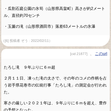
・瓜割石庭公園の氷筍（山形県高畠町）高さが約2メート
ル、直径約70センチ
・玉簾の滝（山形県酒田市）落差63メートルの氷瀑
（[6] 投稿者 ぞう : 2022/02/11）
、
このurl
[cid:21877]
たろし滝 ９年ぶりに６ｍ超
２月１１日、凍った滝の太さで、その年のコメの作柄を占
う岩手県花巻市の伝統行事「たろし滝」の測定会が行われ
た。
寒さの厳しい２０２１年は、９年ぶりに６ｍを超え、豊作
の予想となった。