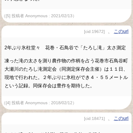
（[5] 投稿者 Anonymous : 2021/02/13）
、
このurl
[cid:19672]
2年ぶり氷柱堂々 花巻・石鳥谷で「たろし滝」太さ測定
凍った滝の太さを測り農作物の作柄を占う花巻市石鳥谷町
大瀬川のたろし滝測定会（同測定保存会主催）は１１日、
現地で行われた。２年ぶりに氷柱ができ４・５５メートル
という記録。同保存会は豊作を期待した。
（[4] 投稿者 Anonymous : 2018/02/12）
、
このurl
[cid:18471]