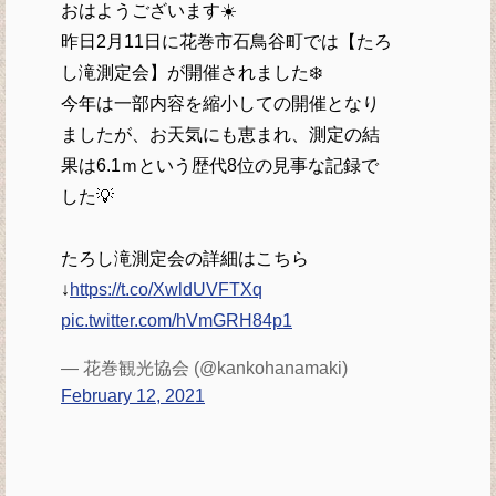
おはようございます☀️
昨日2月11日に花巻市石鳥谷町では【たろ
し滝測定会】が開催されました❄️
今年は一部内容を縮小しての開催となり
ましたが、お天気にも恵まれ、測定の結
果は6.1ｍという歴代8位の見事な記録で
した💡
たろし滝測定会の詳細はこちら
↓
https://t.co/XwldUVFTXq
pic.twitter.com/hVmGRH84p1
— 花巻観光協会 (@kankohanamaki)
February 12, 2021