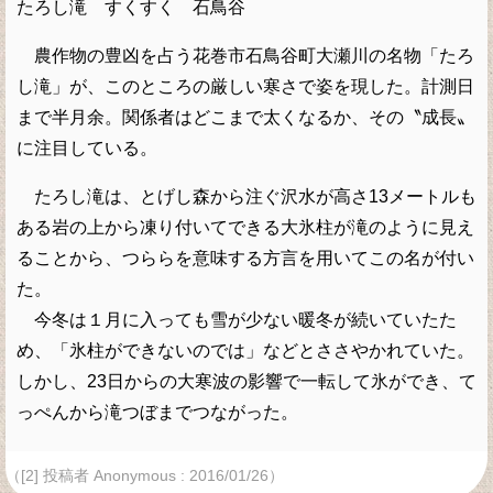
たろし滝 すくすく 石鳥谷
農作物の豊凶を占う花巻市石鳥谷町大瀬川の名物「たろ
し滝」が、このところの厳しい寒さで姿を現した。計測日
まで半月余。関係者はどこまで太くなるか、その〝成長〟
に注目している。
たろし滝は、とげし森から注ぐ沢水が高さ13メートルも
ある岩の上から凍り付いてできる大氷柱が滝のように見え
ることから、つららを意味する方言を用いてこの名が付い
た。
今冬は１月に入っても雪が少ない暖冬が続いていたた
め、「氷柱ができないのでは」などとささやかれていた。
しかし、23日からの大寒波の影響で一転して氷ができ、て
っぺんから滝つぼまでつながった。
（[2] 投稿者 Anonymous : 2016/01/26）