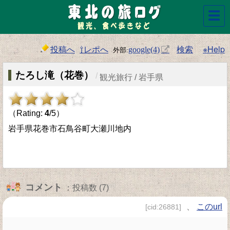
☰
投稿へ
⇧レポへ
検索
※Help
google(4)
たろし滝（花巻）
/
観光旅行 / 岩手県
（Rating:
4
/5）
岩手県花巻市石鳥谷町大瀬川地内
コメント
：投稿数 (7)
、
このurl
[cid:26881]