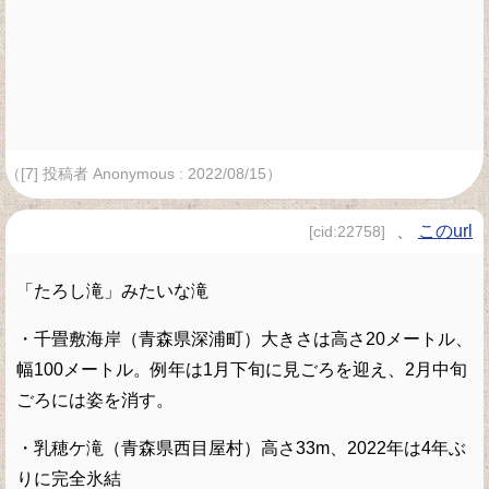
（[7] 投稿者 Anonymous : 2022/08/15）
、
このurl
[cid:22758]
「たろし滝」みたいな滝
・千畳敷海岸（青森県深浦町）大きさは高さ20メートル、
幅100メートル。例年は1月下旬に見ごろを迎え、2月中旬
ごろには姿を消す。
・乳穂ケ滝（青森県西目屋村）高さ33m、2022年は4年ぶ
りに完全氷結