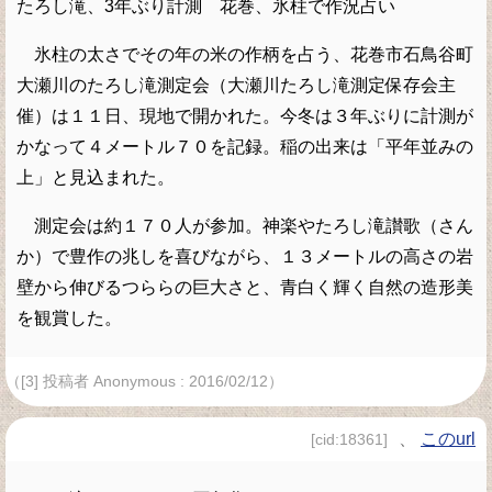
たろし滝、3年ぶり計測 花巻、氷柱で作況占い
氷柱の太さでその年の米の作柄を占う、花巻市石鳥谷町
大瀬川のたろし滝測定会（大瀬川たろし滝測定保存会主
催）は１１日、現地で開かれた。今冬は３年ぶりに計測が
かなって４メートル７０を記録。稲の出来は「平年並みの
上」と見込まれた。
測定会は約１７０人が参加。神楽やたろし滝讃歌（さん
か）で豊作の兆しを喜びながら、１３メートルの高さの岩
壁から伸びるつららの巨大さと、青白く輝く自然の造形美
を観賞した。
（[3] 投稿者 Anonymous : 2016/02/12）
、
このurl
[cid:18361]