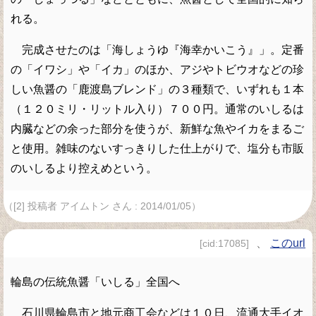
れる。
完成させたのは「海しょうゆ『海幸かいこう』」。定番
の「イワシ」や「イカ」のほか、アジやトビウオなどの珍
しい魚醤の「鹿渡島ブレンド」の３種類で、いずれも１本
（１２０ミリ・リットル入り）７００円。通常のいしるは
内臓などの余った部分を使うが、新鮮な魚やイカをまるご
と使用。雑味のないすっきりした仕上がりで、塩分も市販
のいしるより控えめという。
（[2] 投稿者 アイムトン さん : 2014/01/05）
、
このurl
[cid:17085]
輪島の伝統魚醤「いしる」全国へ
石川県輪島市と地元商工会などは１０日、流通大手イオ