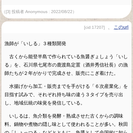
（[3] 投稿者 Anonymous : 2022/08/22）
、
このurl
[cid:17207]
漁師が「いしる」３種類開発
古くから能登半島で作られている魚醤ぎょしょう「いし
る」を、石川県七尾市の鹿渡島定置（酒井秀信社長）の漁
師たちが２年がかりで完成させ、販売にこぎ着けた。
水揚げから加工・販売までを手がける「６次産業化」を
目指す試みで、それぞれ持ち味の違う３タイプを売り出
し、地域伝統の味覚を発信している。
いしるは、魚介類を発酵・熟成させた古くからの調味
料。鍋物や煮物の隠し味として使われることが多い。秋田
の「しょっつる」などとともに、魚醤として全国的に知ら