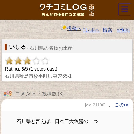
☰
投稿へ
⇧レポへ
検索
※Help
いしる
/
石川県の名物お土産
Rating:
3
/5 (
1
votes cast)
石川県輪島市杉平町蝦夷穴65-1
コメント
：投稿数 (3)
、
このurl
[cid:21190]
石川県と言えば、日本三大魚醤の一つ