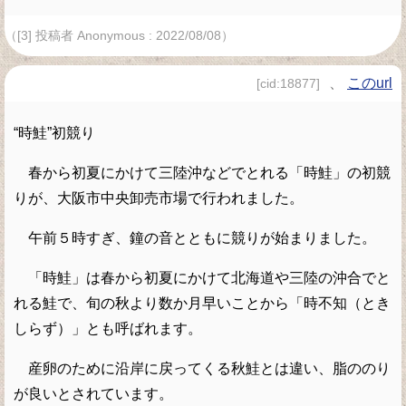
（[3] 投稿者 Anonymous : 2022/08/08）
、
このurl
[cid:18877]
“時鮭”初競り
春から初夏にかけて三陸沖などでとれる「時鮭」の初競
りが、大阪市中央卸売市場で行われました。
午前５時すぎ、鐘の音とともに競りが始まりました。
「時鮭」は春から初夏にかけて北海道や三陸の沖合でと
れる鮭で、旬の秋より数か月早いことから「時不知（とき
しらず）」とも呼ばれます。
産卵のために沿岸に戻ってくる秋鮭とは違い、脂ののり
が良いとされています。