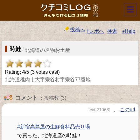
☰
投稿へ
⇧レポへ
検索
※Help
時鮭
/
北海道の名物お土産
Rating:
4
/5 (
3
votes cast)
北海道稚内市大字宗谷村字宗谷77番地
コメント
：投稿数 (3)
、
このurl
[cid:21063]
#新宿高島屋の生鮮食料品売り場
で買った、北海道産の時鮭！