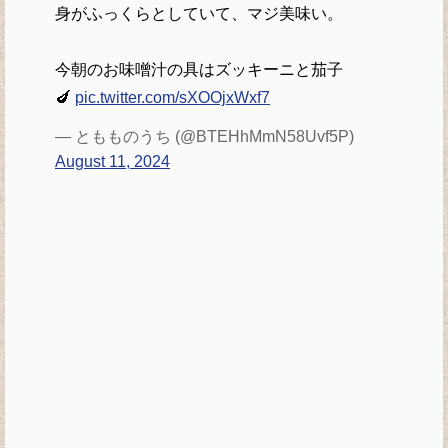
身がふっくらとしていて、マジ美味い。
今朝のお味噌汁の具はズッキーニと茄子
🍆
pic.twitter.com/sXOOjxWxf7
— ともものうち (@BTEHhMmN58Uvf5P)
August 11, 2024