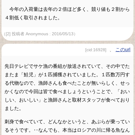
今年の入荷量は去年の２倍ほど多く、競り値も２割から
４割低く取引されました。
（[2] 投稿者 Anonymous : 2016/05/13）
、
このurl
[cid:16928]
先日テレビでサケ漁の番組が放送されていて、その中でた
またま「鮭児」が１匹捕獲されていました。１匹数万円す
る代物なので、漁師さんも食べたことが無いらしく、せっ
かくなので今回は皆で食べましょうということで、「おい
しい、おいしい」と漁師さんと取材スタッフが食べており
ました。
刺身で食べていて、どんなかというと、あぶらが乗ってい
るそうです。‥なんでも、本当はロシアの川に帰る魚なん