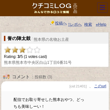
☰
投稿へ
⇧レポへ
検索
※Help
誉の陣太鼓
/
熊本県の名物お土産
Rating:
3
/5 (
1
votes cast)
熊本県熊本市中央区白山1丁目6番31号
コメント
：投稿数 (3)
、
このurl
[cid:21401]
配信でお取り寄せした熊本おやつ、どっ
ちも美味しーい！