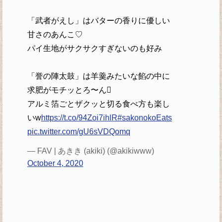
「武者がえし」はバターの香りに優しい
甘さのあんこ♡
パイ生地がサクサクすぎないのも好み
「誉の陣太鼓」は羊羹みたいな餡の中に
求肥がモチッとろ〜ん񯤤
アルミ箔ごとザクッと切る食べ方も楽し
いw
https://t.co/94Zoi7ihlR
#sakonokoEats
pic.twitter.com/gU6sVDQomq
— FAV | あきき (akiki) (@akikiwww)
October 4, 2020