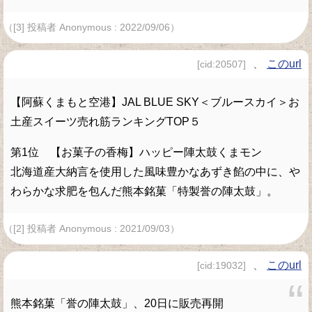
（[3] 投稿者 Anonymous : 2022/09/06）
、
このurl
[cid:20507]
【阿蘇くまもと空港】JAL BLUE SKY＜ブルースカイ＞お
土産スイーツ売れ筋ランキングTOP５
第1位 【お菓子の香梅】ハッピー陣太鼓くまモン
北海道産大納言を使用した風味豊かなあずき餡の中に、や
わらかな求肥を包んだ熊本銘菓「特製誉の陣太鼓」。
（[2] 投稿者 Anonymous : 2021/09/03）
、
このurl
[cid:19032]
熊本銘菓「誉の陣太鼓」、20日に販売再開