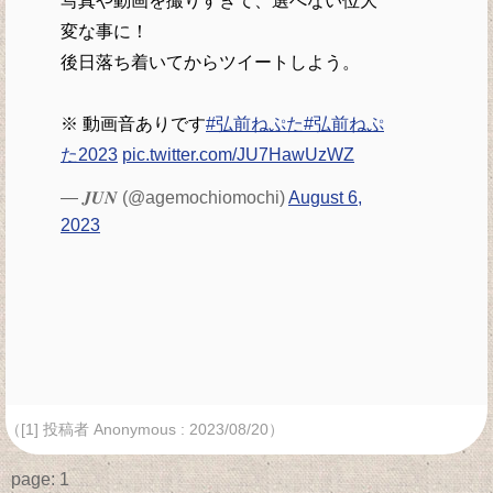
写真や動画を撮りすぎて、選べない位大
変な事に！
後日落ち着いてからツイートしよう。
※ 動画音ありです
#弘前ねぷた
#弘前ねぷ
た2023
pic.twitter.com/JU7HawUzWZ
— 𝑱𝑼𝑵 (@agemochiomochi)
August 6,
2023
（[1] 投稿者 Anonymous : 2023/08/20）
page:
1