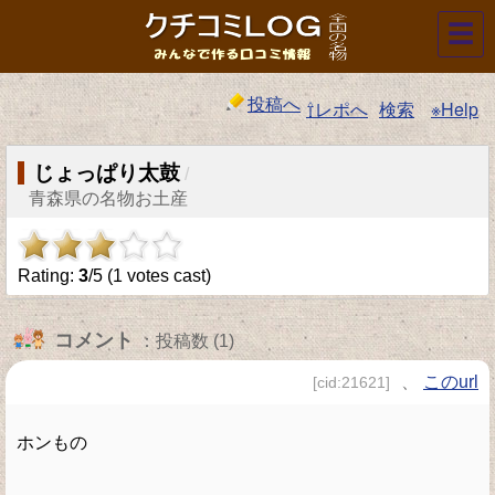
☰
投稿へ
⇧レポへ
検索
※Help
じょっぱり太鼓
/
青森県の名物お土産
Rating:
3
/5 (
1
votes cast)
コメント
：投稿数 (1)
、
このurl
[cid:21621]
ホンもの