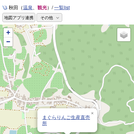
秋田（
、
観光
）/
一覧list
温泉
地図アプリ連携
その他
+
−
×
まぐらりんご生産直売
所