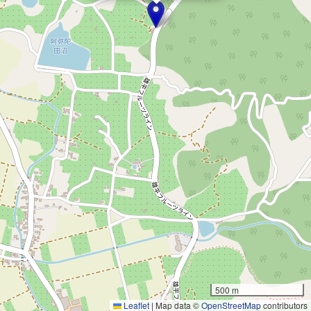
500 m
Leaflet
|
Map data ©
OpenStreetMap
contributors