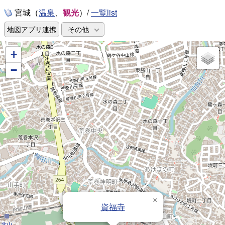
宮城（
、
観光
）/
一覧list
温泉
地図アプリ連携
その他
+
−
×
資福寺