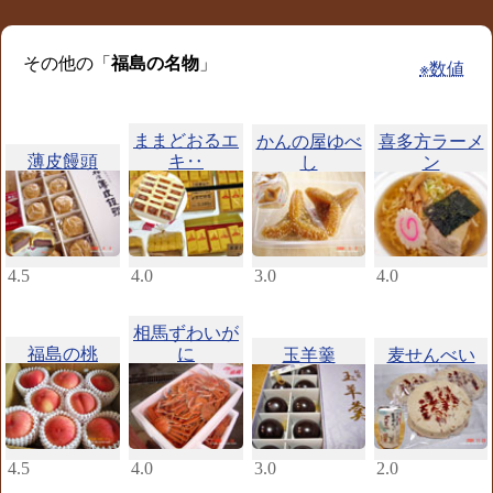
その他の「
福島の名物
」
※数値
ままどおるエ
かんの屋ゆべ
喜多方ラーメ
薄皮饅頭
キ‥
し
ン
4.5
4.0
3.0
4.0
相馬ずわいが
福島の桃
に
玉羊羹
麦せんべい
4.5
4.0
3.0
2.0