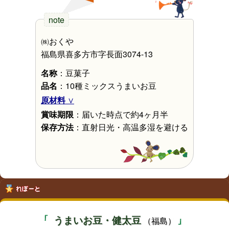
㈱おくや
福島県喜多方市字長面3074-13
名称
：豆菓子
品名
：10種ミックスうまいお豆
原材料
賞味期限
：届いた時点で約4ヶ月半
保存方法
：直射日光・高温多湿を避ける
うまいお豆・健太豆
（福島）