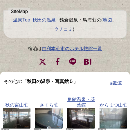
温泉Top
秋田の温泉
猿倉温泉・鳥海荘の(
地図
、
クチコミ
)
宿泊は
由利本荘市のホテル旅館一覧
その他の「
秋田の温泉・写真館５
」
※数値
角館温泉・花
秋の宮山荘
さくら荘
葉館
からまつ山荘