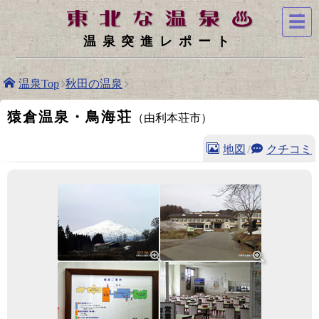
☰
温泉突進レポート
温泉Top
秋田の温泉
猿倉温泉・鳥海荘
（由利本荘市）
地図
/
クチコミ