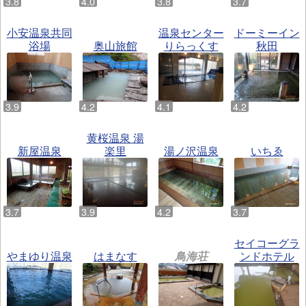
小安温泉共同
温泉センター
ドーミーイン
浴場
奥山旅館
りらっくす
秋田
黄桜温泉 湯
新屋温泉
楽里
湯ノ沢温泉
いちゑ
セイコーグラ
やまゆり温泉
はまなす
鳥海荘
ンドホテル