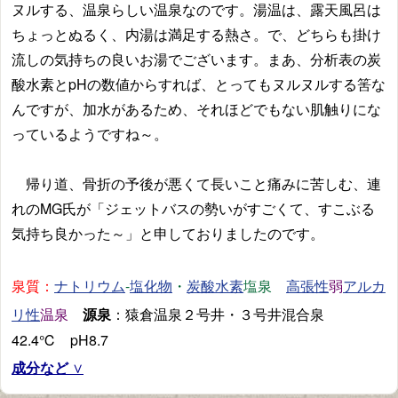
ヌルする、温泉らしい温泉なのです。湯温は、露天風呂は
ちょっとぬるく、内湯は満足する熱さ。で、どちらも掛け
流しの気持ちの良いお湯でございます。まあ、分析表の炭
酸水素とpHの数値からすれば、とってもヌルヌルする筈な
んですが、加水があるため、それほどでもない肌触りにな
っているようですね～。
帰り道、骨折の予後が悪くて長いこと痛みに苦しむ、連
れのMG氏が「ジェットバスの勢いがすごくて、すこぶる
気持ち良かった～」と申しておりましたのです。
泉質：
-
・
塩泉
弱
ナトリウム
塩化物
炭酸水素
高張性
アルカ
温泉
源泉
：猿倉温泉２号井・３号井混合泉
リ性
42.4℃ pH8.7
成分など