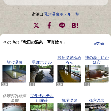
宿泊は
乳頭温泉ホテル一覧
その他の「
秋田の温泉・写真館４
」
※数値
砂丘温泉ゆめ
神の湯・にか
船沢温泉
男鹿ホテル
ろん
ほ市
休暇村乳頭温
プラザホテル
泉郷
山麓荘
蟹場温泉
孫六温泉