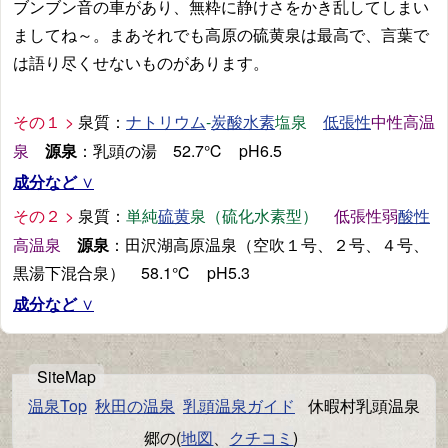
ブンブン音の車があり、無粋に静けさをかき乱してしまい
ましてね～。まあそれでも高原の硫黄泉は最高で、言葉で
は語り尽くせないものがあります。
その１ >
泉質：
-
塩泉
中性高温
ナトリウム
炭酸水素
低張性
泉
源泉
：乳頭の湯 52.7℃ pH6.5
成分など
その２ >
泉質：
単純
泉（硫化水素型）
低張性弱
硫黄
酸性
高温泉
源泉
：田沢湖高原温泉（空吹１号、２号、４号、
黒湯下混合泉） 58.1℃ pH5.3
成分など
温泉Top
秋田の温泉
乳頭温泉ガイド
休暇村乳頭温泉
郷の(
地図
、
クチコミ
)