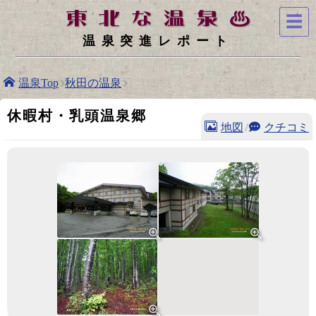
☰
温泉突進レポート
温泉Top
秋田の温泉
休暇村・乳頭温泉郷
地図
/
クチコミ