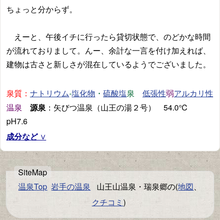
ちょっと分からず。
えーと、午後イチに行ったら貸切状態で、のどかな時間
が流れておりまして。んー、余計な一言を付け加えれば、
建物は古さと新しさが混在しているようでございました。
泉質：
-
・
泉
弱
ナトリウム
塩化物
硫酸塩
低張性
アルカリ性
温泉
源泉
：矢びつ温泉（山王の湯２号） 54.0℃
pH7.6
成分など
温泉Top
岩手の温泉
山王山温泉・瑞泉郷の(
地図
、
クチコミ
)