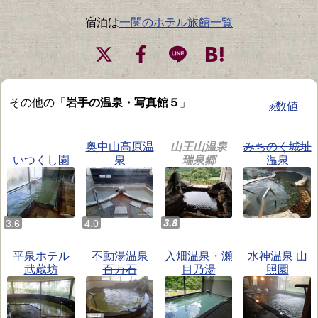
宿泊は
一関のホテル旅館一覧
その他の「
岩手の温泉・写真館５
」
※数値
奥中山高原温
山王山温泉
みちのく城址
いつくし園
泉
瑞泉郷
温泉
平泉ホテル
不動湯温泉
入畑温泉・瀬
水神温泉 山
武蔵坊
百万石
目乃湯
照園