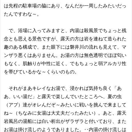
は先程の駐車場の脇にあり、なんだか一周したみたいだっ
たんですわな～。
で、浴場に入ってみますと、内湯は殺風景でちょっと残
念とも思える景色ですが、露天の方は岩を連ねて造られた
趣のある構成で、また眼下には磐井川の流れも見えて、マ
ンザラ悪くはありません。お湯の方は無色透明でほぼ匂い
もなく、肌触りが中性に近く、でもちょっと弱アルカリ性
を帯びているかな～くらいのもの。
それがまあキレイなお湯で、浸かれば気持ち良く「あ
あ、いい湯だ」と露天で楽しんでいたところへ、夏の虫
（アブ）達がオレんだぞ～みたいに戦いを挑んで来まして
ね～（ちなみに女湯は大丈夫だったみたい）。あと、露天
岩風呂の湯船には白い析出がザラザラと付いており、また
お湯は掛け流しのようでありました。‥内湯の掛け流しは