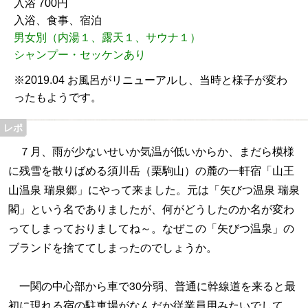
入浴 700円
入浴、食事、宿泊
男女別（内湯１、露天１、サウナ１）
シャンプー・セッケンあり
※2019.04 お風呂がリニューアルし、当時と様子が変わ
ったもようです。
７月、雨が少ないせいか気温が低いからか、まだら模様
に残雪を散りばめる須川岳（栗駒山）の麓の一軒宿「山王
山温泉 瑞泉郷」にやって来ました。元は「矢びつ温泉 瑞泉
閣」という名でありましたが、何がどうしたのか名が変わ
ってしまっておりましてね～。なぜこの「矢びつ温泉」の
ブランドを捨ててしまったのでしょうか。
一関の中心部から車で30分弱、普通に幹線道を来ると最
初に現れる宿の駐車場がなんだか従業員用みたいでして、