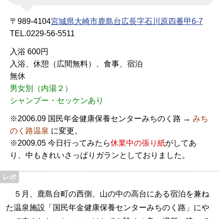
〒989-4104
宮城県大崎市鹿島台広長字石川原四番甲6-7
TEL.0229-56-5511
入浴 600円
入浴、休憩（広間無料）、食事、宿泊
無休
男女別（内湯２）
シャンプー・セッケンあり
※2006.09 国民年金健康保養センターみちのく路 →
みち
のく路温泉
に変更。
※2009.05 今日行ってみたら
休業中の張り紙
がしてあ
り、中もきれいさっぱりガランとしておりました。
５月、鹿島台町の西側、山の中の高台にある宿泊を兼ね
た温泉施設「国民年金健康保養センターみちのく路」にや