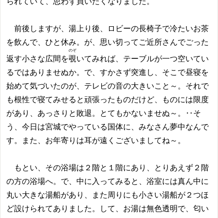
られていて、思わず買いたくなりました。
前後しますが、湯上り後、ロビーの長椅子で冷たいお茶
を飲んで、ひと休み。が、思い切ってご近所さんでごった
のぞ
返す小さな広間を
覗
いてみれば、テーブルが一つ空いてい
るではありませぬか。で、すかさず突進し、そこで昼寝を
始めて気づいたのが、テレビの音の大きいこと～。それで
も根性で寝てみせると頑張ったものだけど、ものには限度
があり、あっさりと敗退。とてもかないませぬ～。‥そ
う、今日は宮城でやっている国体に、みなさん夢中なんで
す。また、お年寄りは耳が遠くございましてね～。
もとい、その浴場は２階と１階にあり、とりあえず２階
の方の浴場へ。で、中に入ってみると、浴室には真ん中に
丸い大きな湯船があり、また周りにも小さい湯船が２つほ
ど設けられてありました。して、お湯は無色透明で、匂い