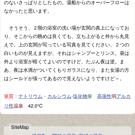
のないさっぱりとしたもの。湯船からのオーバーフローは
なかったと思います。
そうそう、２階の浴室の洗い場が玄関の真上になってお
り、そこからの眺めは良くても、立ち上がると外から丸見
えで。上の玄関が写っている写真を見てください。２つの
白いものが見えますが、それはシャンプーとリンス。昼は
外より浴室が暗くてよいのですけど、たぶん夜は逆。ま
あ、夜は水滴がついてくもりガラスになり、また女湯の方
はシールドが張ってあるので見えないようですけど～。
泉質：
・
-
泉
弱
ナトリウム
カルシウム
塩化物
高張性
アルカ
温泉
42.0℃
リ性