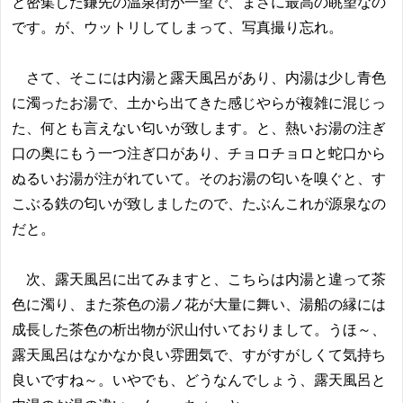
と密集した鎌先の温泉街が一望で、まさに最高の眺望なの
です。が、ウットリしてしまって、写真撮り忘れ。
さて、そこには内湯と露天風呂があり、内湯は少し青色
に濁ったお湯で、土から出てきた感じやらが複雑に混じっ
た、何とも言えない匂いが致します。と、熱いお湯の注ぎ
口の奥にもう一つ注ぎ口があり、チョロチョロと蛇口から
ぬるいお湯が注がれていて。そのお湯の匂いを嗅ぐと、す
こぶる鉄の匂いが致しましたので、たぶんこれが源泉なの
だと。
次、露天風呂に出てみますと、こちらは内湯と違って茶
色に濁り、また茶色の湯ノ花が大量に舞い、湯船の縁には
成長した茶色の析出物が沢山付いておりまして。うほ～、
露天風呂はなかなか良い雰囲気で、すがすがしくて気持ち
良いですね～。いやでも、どうなんでしょう、露天風呂と