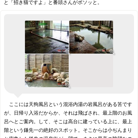
と「招き猫ですよ」と番頭さんがボソッと。
ここには天狗風呂という混浴内湯の岩風呂がある筈です
が、日帰り入浴だからか、それは飛ばされ、最上階のお風
呂へとご案内。して、そこは高台に建っている上に、最上
階という鎌先一の絶好のスポット。そこからは小ぢんまり