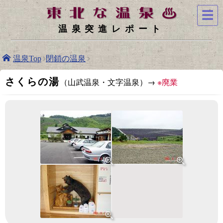
☰
温泉突進レポート
温泉Top
閉鎖の温泉
さくらの湯
（山武温泉・文字温泉）→
※廃業