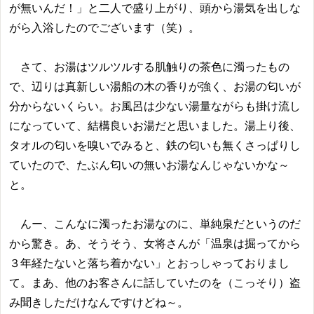
が無いんだ！」と二人で盛り上がり、頭から湯気を出しな
がら入浴したのでございます（笑）。
さて、お湯はツルツルする肌触りの茶色に濁ったもの
で、辺りは真新しい湯船の木の香りが強く、お湯の匂いが
分からないくらい。お風呂は少ない湯量ながらも掛け流し
になっていて、結構良いお湯だと思いました。湯上り後、
タオルの匂いを嗅いでみると、鉄の匂いも無くさっぱりし
ていたので、たぶん匂いの無いお湯なんじゃないかな～
と。
んー、こんなに濁ったお湯なのに、単純泉だというのだ
から驚き。あ、そうそう、女将さんが「温泉は掘ってから
３年経たないと落ち着かない」とおっしゃっておりまし
て。まあ、他のお客さんに話していたのを（こっそり）盗
み聞きしただけなんですけどね～。