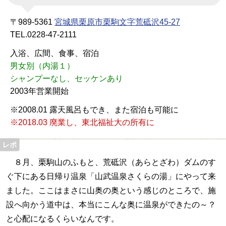
〒989-5361
宮城県栗原市栗駒文字荒砥沢45-27
TEL.0228-47-2111
入浴、広間、食事、宿泊
男女別（内湯１）
シャンプーなし、セッケンあり
2003年営業開始
※2008.01 露天風呂もでき、また宿泊も可能に
※2018.03 廃業し、東北福祉大の所有に
８月、栗駒山のふもと、荒砥沢（あらとざわ）ダムのす
ぐ下にある日帰り温泉「山武温泉さくらの湯」にやって来
ました。ここはまさに山奥の奥という感じのところで、施
設へ向かう道中は、本当にこんな奥に温泉ができたの～？
と心配になるくらいなんです。