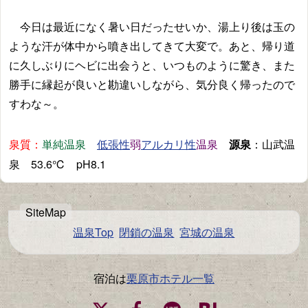
今日は最近になく暑い日だったせいか、湯上り後は玉の
ような汗が体中から噴き出してきて大変で。あと、帰り道
に久しぶりにヘビに出会うと、いつものように驚き、また
勝手に縁起が良いと勘違いしながら、気分良く帰ったので
すわな～。
泉質：
単純温泉
弱
温泉
源泉
：山武温
低張性
アルカリ性
泉 53.6℃ pH8.1
温泉Top
閉鎖の温泉
宮城の温泉
宿泊は
栗原市ホテル一覧