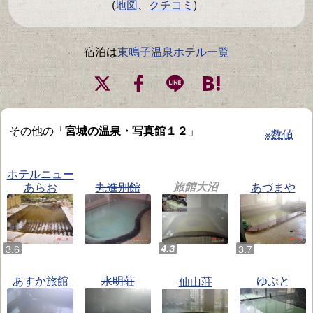
(
地図
、
クチコミ
)
宿泊は
東鳴子温泉ホテル一覧
その他の「
宮城の温泉・写真館１２
」
※数値
ホテルニュー
旅館大沼
あらお
丸進別館
あづまや
あすか旅館
水明荘
ゆぷと
仙山荘