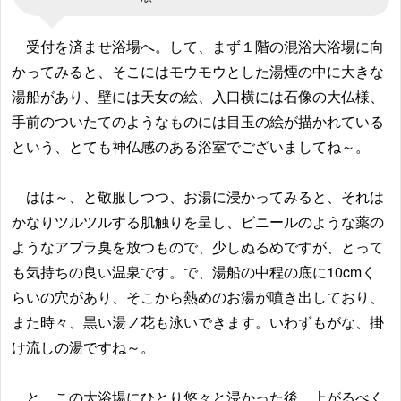
受付を済ませ浴場へ。して、まず１階の混浴大浴場に向
かってみると、そこにはモウモウとした湯煙の中に大きな
湯船があり、壁には天女の絵、入口横には石像の大仏様、
手前のついたてのようなものには目玉の絵が描かれている
という、とても神仏感のある浴室でございましてね～。
はは～、と敬服しつつ、お湯に浸かってみると、それは
かなりツルツルする肌触りを呈し、ビニールのような薬の
ようなアブラ臭を放つもので、少しぬるめですが、とって
も気持ちの良い温泉です。で、湯船の中程の底に10cmく
らいの穴があり、そこから熱めのお湯が噴き出しており、
また時々、黒い湯ノ花も泳いできます。いわずもがな、掛
け流しの湯ですね～。
と、この大浴場にひとり悠々と浸かった後、上がるべく