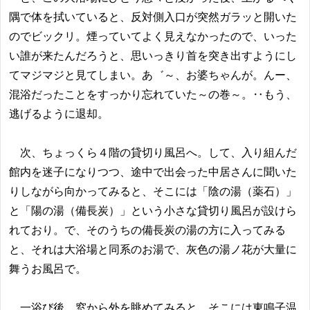
隅で体を拭いていると、反対側入口が突然ガラッと開いた
のでビックリ。煙っていてよく見えなかったので、いった
い誰が来たんだろうと、思いっきり首を突き出すようにし
てマジマジと見てしまい。あ゛～、お婆ちゃんが。んー、
混浴だったことをすっかり忘れていた～の巻～。‥もう、
逃げるように退却。
次、ちょっくら４階の貸切り風呂へ。して、入り組んだ
館内を迷子になりつつ、途中で出会った中居さんに聞いた
りしながら向かってみると、そこには「陰の湯（薬石）」
と「陽の湯（備長炭）」という小さな貸切り風呂が設けら
れており。で、そのうちの備長炭の湯の方に入ってみる
と、それは大浴場と同系のお湯で、灰色の湯ノ花が大量に
舞うお風呂で。
一浴び後、窓から外を眺めてみると、そこには東鳴子温