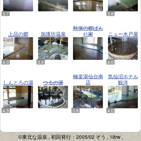
秋保の郷ばん
上品の郷
加護坊温泉
じ家
ニュー水戸屋
極楽湯仙台南
気仙沼ホテル
しんとろの湯
つるの湯
店
観洋
©東北な温泉
05
02
, 18rw ,