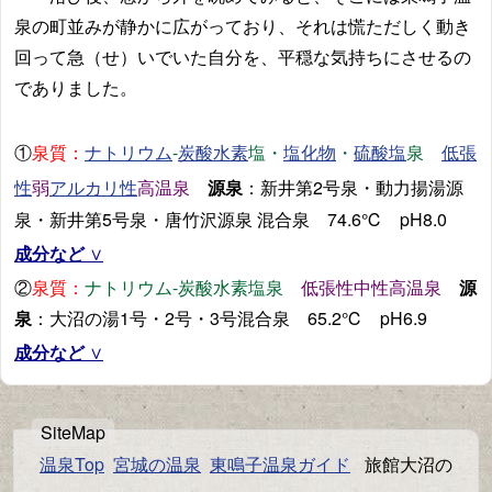
泉の町並みが静かに広がっており、それは慌ただしく動き
回って急（せ）いでいた自分を、平穏な気持ちにさせるの
でありました。
①
泉質：
-
塩・
・
泉
ナトリウム
炭酸水素
塩化物
硫酸塩
低張
弱
高温泉
源泉
：新井第2号泉・動力揚湯源
性
アルカリ性
泉・新井第5号泉・唐竹沢源泉 混合泉 74.6℃ pH8.0
成分など
②
泉質：
ナトリウム-炭酸水素塩泉
低張性中性高温泉
源
泉
：大沼の湯1号・2号・3号混合泉 65.2℃ pH6.9
成分など
温泉Top
宮城の温泉
東鳴子温泉ガイド
旅館大沼の