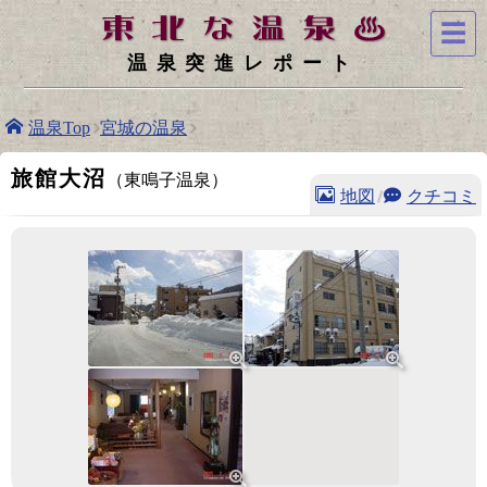
☰
温泉突進レポート
温泉Top
宮城の温泉
旅館大沼
（東鳴子温泉）
地図
/
クチコミ