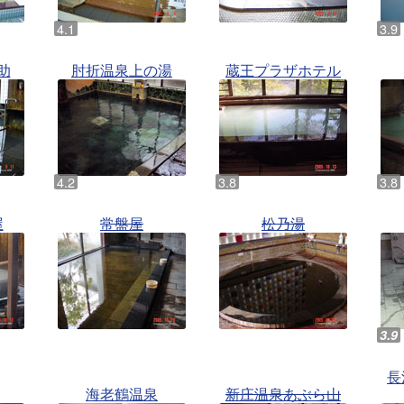
助
肘折温泉上の湯
蔵王プラザホテル
屋
常盤屋
松乃湯
長
海老鶴温泉
新庄温泉あぶら山