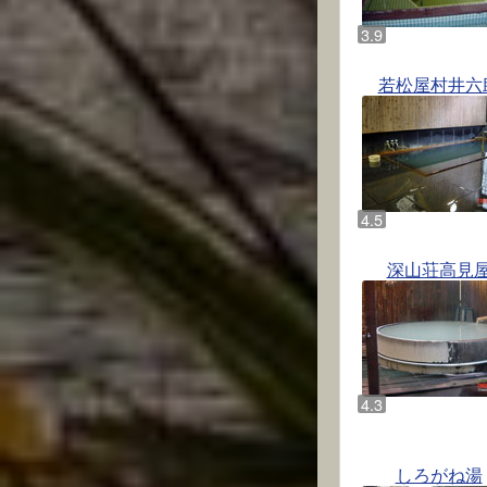
若松屋村井六
深山荘高見
しろがね湯