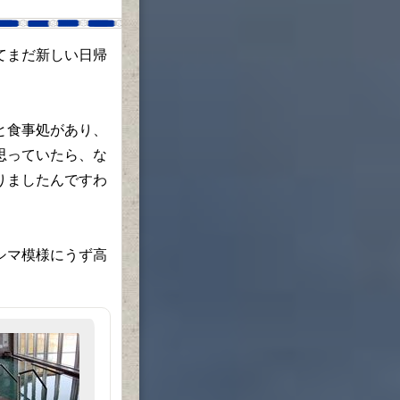
てまだ新しい日帰
と食事処があり、
思っていたら、な
りましたんですわ
シマ模様にうず高