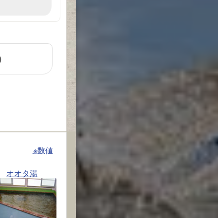
)
※数値
オオタ湯