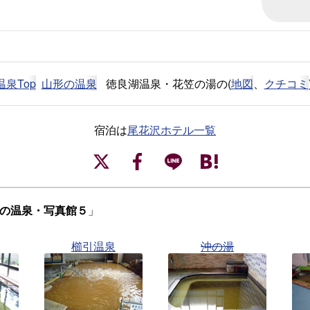
温泉Top
山形の温泉
徳良湖温泉・花笠の湯の(
地図
、
クチコミ
宿泊は
尾花沢ホテル一覧
の温泉・写真館５
」
櫛引温泉
沖の湯