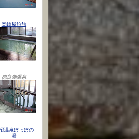
岡崎屋旅館
徳良湖温泉
沼温泉ぽっぽの
湯