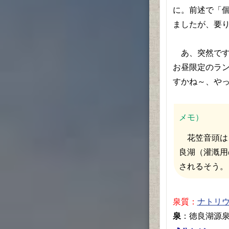
に。前述で「
ましたが、要
あ、突然です
お昼限定のラン
すかね～、や
メモ）
花笠音頭は
良湖（灌漑用
されるそう。
泉質：
ナトリ
泉
：徳良湖源泉 