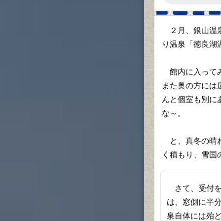
２月、銀山温泉
り温泉「徳良湖
館内に入ってみ
また奥の方には
んと個室も別に
な～。
と、真冬の晴れ
く積もり、雪国
さて、受付を
は、窓側に半
泉自体には殆