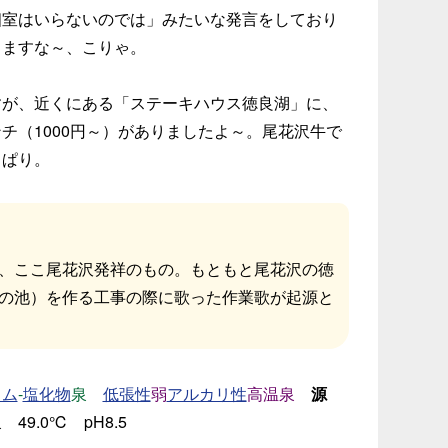
個室はいらないのでは」みたいな発言をしており
りますな～、こりゃ。
が、近くにある「ステーキハウス徳良湖」に、
チ（1000円～）がありましたよ～。尾花沢牛で
っぱり。
、ここ尾花沢発祥のもの。もともと尾花沢の徳
の池）を作る工事の際に歌った作業歌が起源と
-
泉
弱
高温泉
源
ウム
塩化物
低張性
アルカリ性
49.0℃ pH8.5