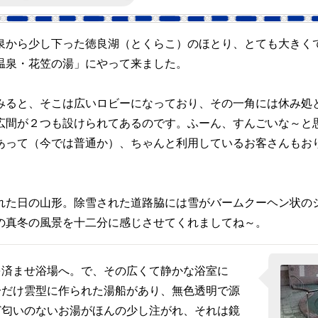
から少し下った徳良湖（とくらこ）のほとり、とても大きく
温泉・花笠の湯」にやって来ました。
ると、そこは広いロビーになっており、その一角には休み処
広間が２つも設けられてあるのです。ふーん、すんごいな～と
あって（今では普通か）、ちゃんと利用しているお客さんもお
た日の山形。除雪された道路脇には雪がバームクーヘン状の
の真冬の風景を十二分に感じさせてくれましてね～。
済ませ浴場へ。で、その広くて静かな浴室に
分だけ雲型に作られた湯船があり、無色透明で源
ど匂いのないお湯がほんの少し注がれ、それは鏡