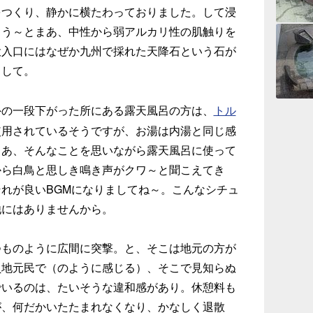
をつくり、静かに横たわっておりました。して浸
、う～とまあ、中性から弱アルカリ性の肌触りを
投入口にはなぜか九州で採れた天降石という石が
まして。
の一段下がった所にある露天風呂の方は、
トル
使用されているそうですが、お湯は内湯と同じ感
まあ、そんなことを思いながら露天風呂に使って
から白鳥と思しき鳴き声がクワ～と聞こえてき
れが良いBGMになりましてね～。こんなシチュ
他にはありませんから。
ものように広間に突撃。と、そこは地元の方が
員地元民で（のように感じる）、そこで見知らぬ
でいるのは、たいそうな違和感があり。休憩料も
が、何だかいたたまれなくなり、かなしく退散