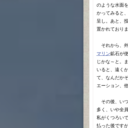
のような水面
かってみると
呈し。あと、
置かれており
それから、外
鉱石が
マリン
じかな～と。
いると、遠く
て、なんだかそ
エーション、
その後、いつ
多く、いや全
私がくつろい
払った後です