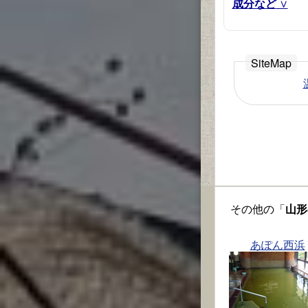
成分など
その他の「
山形
あぽん西浜