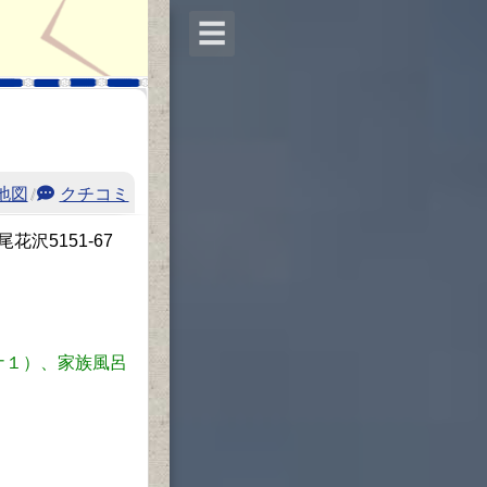
☰
地図
/
クチコミ
花沢5151-67
ナ１）、家族風呂