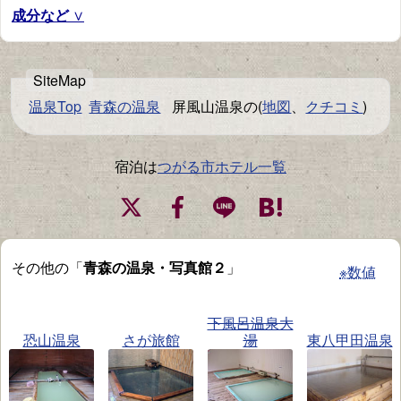
成分など
温泉Top
青森の温泉
屏風山温泉の(
地図
、
クチコミ
)
宿泊は
つがる市ホテル一覧
その他の「
青森の温泉・写真館２
」
※数値
下風呂温泉大
恐山温泉
さが旅館
湯
東八甲田温泉