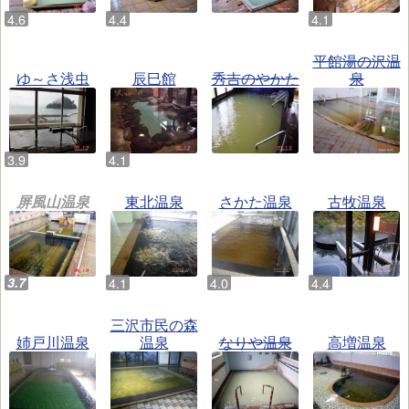
平館湯の沢温
ゆ～さ浅虫
辰巳館
秀吉のやかた
泉
屏風山温泉
東北温泉
さかた温泉
古牧温泉
三沢市民の森
姉戸川温泉
温泉
なりや温泉
高増温泉