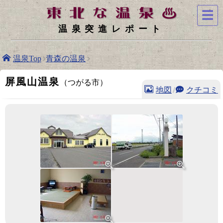
☰
温泉突進レポート
温泉Top
青森の温泉
屏風山温泉
（つがる市）
地図
/
クチコミ