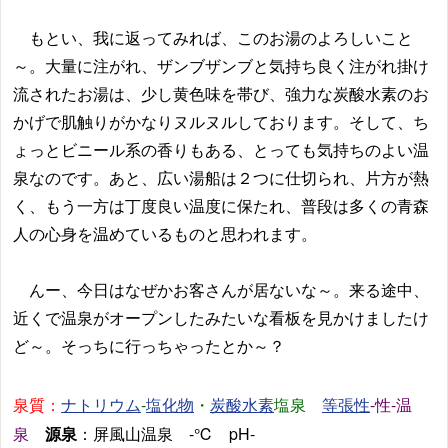
もとい、我に返ってみれば、このお湯のよろしいこと
～。大量に注がれ、ザンブザンブと気持ち良く注がれ掛け
流されたお湯は、少し黄色味を帯び、強力な炭酸水素のお
かげで肌触りがかなりヌルヌルしております。そして、ち
ょっとビニール系の香りもある、とっても気持ちのよい温
泉なのです。あと、広い湯船は２つに仕切られ、片方が熱
く、もう一方は丁度良い温度に保たれ、普段は多くの青森
人の心身を温めているものと思われます。
んー、今日はなぜかお客さんが居ないな～。来る途中、
近くで温泉がオープンしたみたいな看板を見かけましたけ
ど～。そっちに行っちゃったとか～？
泉質：
-
・
塩泉
-性-温
ナトリウム
塩化物
炭酸水素
等張性
泉
源泉
：屏風山温泉 -℃ pH-