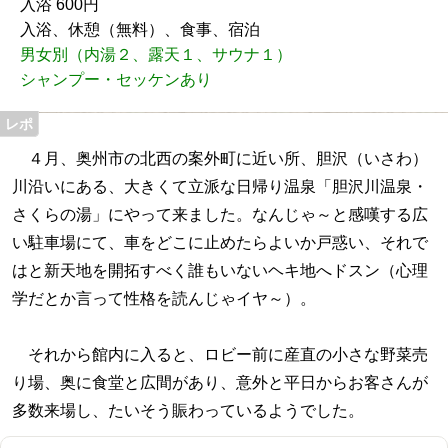
入浴 600円
入浴、休憩（無料）、食事、宿泊
男女別（内湯２、露天１、サウナ１）
シャンプー・セッケンあり
４月、奥州市の北西の案外町に近い所、胆沢（いさわ）
川沿いにある、大きくて立派な日帰り温泉「胆沢川温泉・
さくらの湯」にやって来ました。なんじゃ～と感嘆する広
い駐車場にて、車をどこに止めたらよいか戸惑い、それで
はと新天地を開拓すべく誰もいないヘキ地へドスン（心理
学だとか言って性格を読んじゃイヤ～）。
それから館内に入ると、ロビー前に産直の小さな野菜売
り場、奥に食堂と広間があり、意外と平日からお客さんが
多数来場し、たいそう賑わっているようでした。