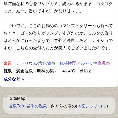
無防備な私の心をワシヅカミ、誘われるがまま、ゴクゴク
っと。んー、旨いですが、かなり甘～し。
ついでに、ここのお勧めのゴマソフトクリームも食べて
おくと、ゴマの香りがプンプンすぎたのか、ミルクの香り
はどっかに行ったようで、意外と淡白。あと、ナイショで
すが、こちらの受付のお方が美人でございましたのです。
泉質：
-
泉
弱
高温泉
ナトリウム
塩化物
低張性
アルカリ性
源泉
：満倉温泉（明神の湯） 46.4℃ pH8.2
成分など
温泉Top
岩手の温泉
さくらの湯の(
地図
、
クチコミ
)