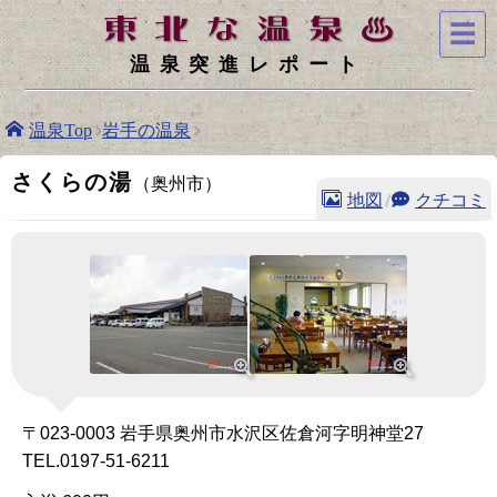
☰
温泉突進レポート
温泉Top
岩手の温泉
さくらの湯
（奥州市）
地図
/
クチコミ
〒023-0003 岩手県奥州市水沢区佐倉河字明神堂27
TEL.0197-51-6211