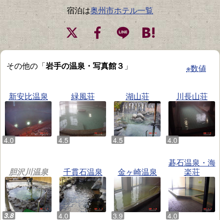
宿泊は
奥州市ホテル一覧
その他の「
岩手の温泉・写真館３
」
※数値
新安比温泉
緑風荘
湖山荘
川長山荘
碁石温泉・海
胆沢川温泉
千貫石温泉
金ヶ崎温泉
楽荘