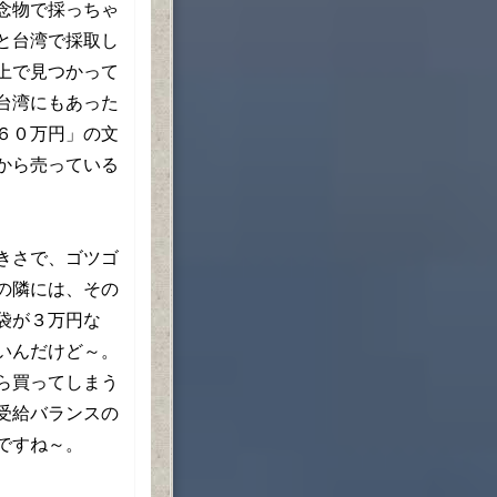
念物で採っちゃ
と台湾で採取し
上で見つかって
台湾にもあった
６０万円」の文
から売っている
きさで、ゴツゴ
の隣には、その
袋が３万円な
いんだけど～。
ら買ってしまう
受給バランスの
ですね～。