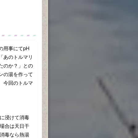
用事にてpH
「あのトルマリ
たのか？」との
ンの湯を作って
、今回のトルマ
に浸けて消毒
場合は天日干
消毒なら熱湯