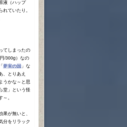
原液（ハップ
られていたり。
。
ってしまったの
/300g）なの
「
夢実の国
」な
あ、とりあえ
ようかな～と思
ら堂」という怪
す～。
効果が無いと、
気分をリラック