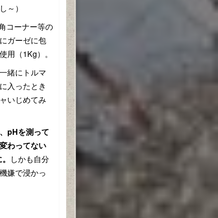
し～）
三角コーナー等の
にガーゼに包
使用（1Kg）。
一緒にトルマ
に入ったとき
ャいじめてみ
、pHを測って
変わってない
に。
しかも自分
機嫌で浸かっ