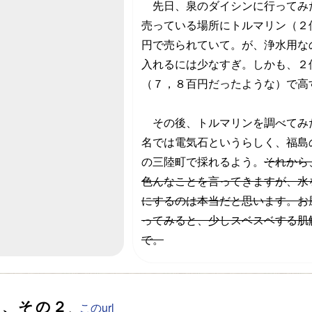
先日、泉のダイシンに行ってみ
売っている場所にトルマリン（２
円で売られていて。が、浄水用な
入れるには少なすぎ。しかも、２
（７，８百円だったような）で高
その後、トルマリンを調べてみ
名では電気石というらしく、福島
の三陸町で採れるよう。
それから
色んなことを言ってきますが、水
にするのは本当だと思います。お
ってみると、少しスベスベする肌
で。
ン、その２
、
このurl