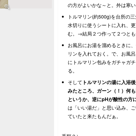
の方がよいかな～と。外は寒い
トルマリン(約500g)を台所の
水切りに使うシートに入れ、更
む。→結局２つ作って２つとも
お風呂にお湯を溜めるときに、
リンを入れておく。で、お風呂
にトルマリン包みをガチャガチ
る。
そして
トルマリンの湯に入浴後
みたところ、ガーン（！）何も
というか、逆にpHが酸性の方
は「いい湯だ」と思い込み、ご
ていたと来たもんだぁ。