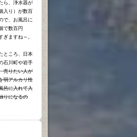
たら、浄水器が
個入り）が数百
ので、お風呂に
個で数百円
すぎますね～。
たところ、日本
の石川町や岩手
、売りたい人が
を弱アルカリ性
風呂に入れて入
触りになるの