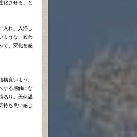
性化させる」と
。
に入れ、入浴し
いような、変わ
みて、変化を感
結構良いよう。
ベする感触にな
感あり。天然温
気持ち良い感じ