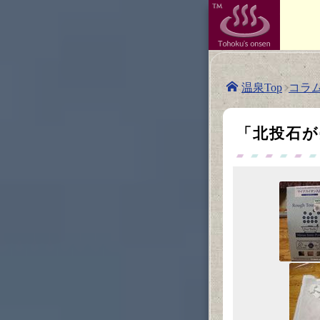
コラ
温泉Top
「北投石