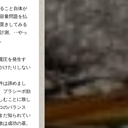
ること自体が
容量問題を払
置きしてみる
計測、‥やっ
。
電圧を発生す
かけたりしない
件は諦めまし
、プラシーボ効
しむことに致し
ロのバランス
まだ知られてい
敗は成功の基。