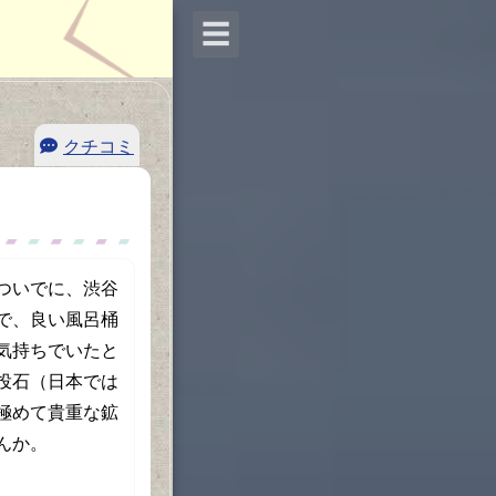
☰
クチコミ
ついでに、渋谷
で、良い風呂桶
気持ちでいたと
投石（日本では
極めて貴重な鉱
んか。