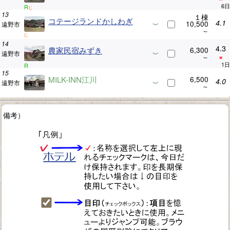
R
じ
１棟
コテージランドかしわぎ
4.1
10,500
遠野市
じ
4.3
農家民宿みずき
6,300
遠野市
×
R
MILK-INN江川
6,500
4.0
遠野市
備考）