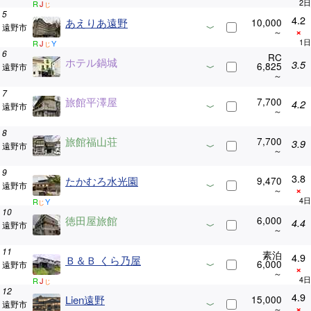
R
J
じ
4.2
あえりあ遠野
10,000
遠野市
×
R
J
Y
じ
RC
ホテル鍋城
3.5
6,825
遠野市
旅館平澤屋
7,700
4.2
遠野市
旅館福山荘
7,700
3.9
遠野市
3.8
たかむろ水光園
9,470
遠野市
×
R
Y
じ
徳田屋旅館
6,000
4.4
遠野市
素泊
4.9
Ｂ＆Ｂ くら乃屋
6,000
遠野市
×
R
J
じ
4.9
Lien遠野
15,000
遠野市
×