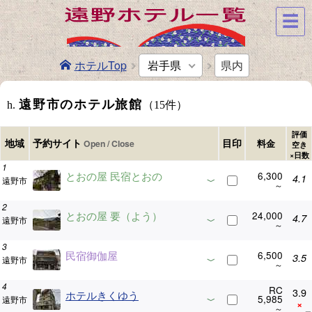
☰
ホテルTop
岩手県
県内
遠野市のホテル旅館
h.
（15件）
評価
予約サイト
地域
目印
料金
空き
×日数
とおの屋 民宿とおの
6,300
4.1
遠野市
とおの屋 要（よう）
24,000
4.7
遠野市
民宿御伽屋
6,500
3.5
遠野市
RC
3.9
ホテルきくゆう
5,985
遠野市
×