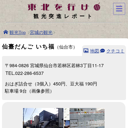
☰
観光突進レポート
宮城の観光
観光Top
仙臺だんご いち福
（仙台市）
地図
/
クチコミ
〒984-0826 宮城県仙台市若林区若林3丁目11-17
TEL.022-286-6537
おはぎ詰合せ（3個入）450円、豆大福 190円
駐車場 9台（画像参照）