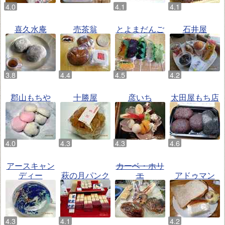
喜久水庵
売茶翁
とよまだんご
石井屋
郡山もちや
十勝屋
彦いち
太田屋もち店
アースキャン
カーベ・ホリ
ディー
萩の月パンク
エ
アドゥマン