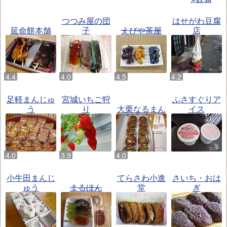
つつみ屋の団
はせがわ豆腐
延命餅本舗
子
えびや茶屋
店
足軽まんじゅ
宮城いちご狩
ふさすぐりア
う
り
大栗なるまん
イス
小牛田まんじ
てらさわ小進
さいち・おは
ゅう
まるほん
堂
ぎ