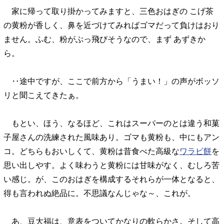
家に帰って取り掛かってみますと、三色おはぎの こげ茶
の黄粉が香しく、鼻を近づけてみればゴマだって負けはおり
ません。ふむ、粉がぶっ飛びそうなので、まず あずきか
ら。
‥途中ですが、ここで前方から「うまい！」の声がボッソ
リと聞こえてきたぁ。
もとい、ほう、なるほど、これはスーパーのとは違う和菓
子屋さんの洗練された風味あり。ゴマも黄粉も、中にもアン
コ。どちらもおいしくて、黄粉は昔食べた高級な
ワラビ餅
を
思い出しやす。よく味わうと黄粉には甘味がなく、むしろ苦
い感じ。が、このおはぎを構成するそれらが一体となると、
得も言われぬ絶品に。不思議なんじゃな～、これが。
あ、豆大福は、意表をついてかなりの軟らかさ。そして高