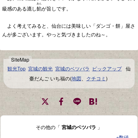
あん
級感のある漉し
餡
が旨しです。
よく考えてみると、仙台には美味しい「ダンゴ・餅」屋さ
んが多ございます。やっと気づきましたのね～。
観光Top
宮城の観光
宮城のベツバラ
ピックアップ
仙
臺だんご いち福の(
地図
、
クチコミ
)
その他の「
宮城のベツバラ
」
※数値