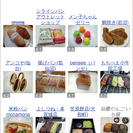
シライシパン
アウトレット
メン子ちゃん
croma
ショップ
ゼリー
鯛焼き(岩沼)
アンコヤ(仙
揚げパン(気
pensee（パ
もちべえ小牛
台)
仙沼)
ンセ）
田工場
米粉パン
よしつね・多
笠原餅店(大
仙臺だんご い
monamona
賀城店
和町)
ち福