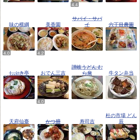
サバイ・サバ
味の横綱
美香園
イ
六丁目農園
讃岐うどん む
しぶき亭
おでん三吉
ら泉
牛タン弁当
杜の市場 どん
天府仙臺
かつ膳
寿司吉
辰