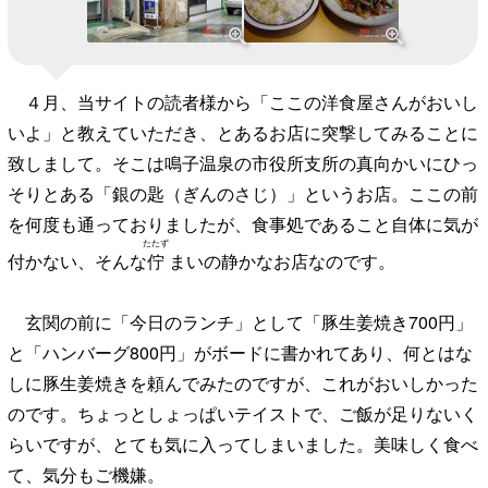
４月、当サイトの読者様から「ここの洋食屋さんがおいし
いよ」と教えていただき、とあるお店に突撃してみることに
致しまして。そこは鳴子温泉の市役所支所の真向かいにひっ
そりとある「銀の匙（ぎんのさじ）」というお店。ここの前
を何度も通っておりましたが、食事処であること自体に気が
たたず
付かない、そんな
佇
まい
の静かなお店なのです。
玄関の前に「今日のランチ」として「豚生姜焼き700円」
と「ハンバーグ800円」がボードに書かれてあり、何とはな
しに豚生姜焼きを頼んでみたのですが、これがおいしかった
のです。ちょっとしょっぱいテイストで、ご飯が足りないく
らいですが、とても気に入ってしまいました。美味しく食べ
て、気分もご機嫌。