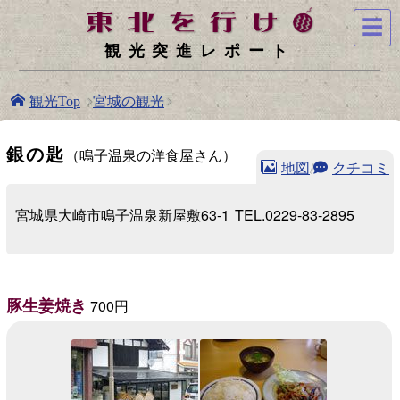
☰
観光突進レポート
宮城の観光
観光Top
銀の匙
（鳴子温泉の洋食屋さん）
地図
/
クチコミ
宮城県大崎市鳴子温泉新屋敷63-1
TEL.0229-83-2895
豚生姜焼き
700円