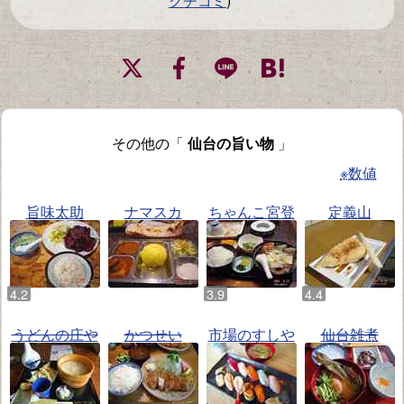
クチコミ
)
その他の「
仙台の旨い物
」
※数値
旨味太助
ナマスカ
ちゃんこ宮登
定義山
うどんの庄や
かつせい
市場のすしや
仙台雑煮