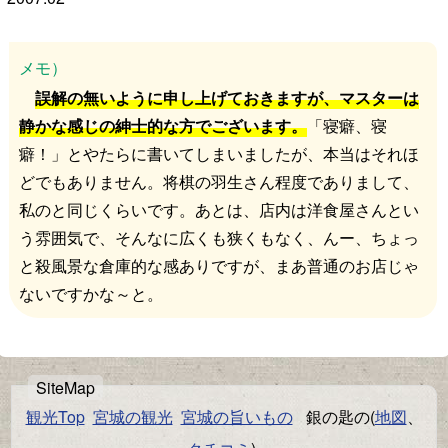
メモ）
誤解の無いように申し上げておきますが、マスターは
静かな感じの紳士的な方でございます。
「寝癖、寝
癖！」とやたらに書いてしまいましたが、本当はそれほ
どでもありません。将棋の羽生さん程度でありまして、
私のと同じくらいです。あとは、店内は洋食屋さんとい
う雰囲気で、そんなに広くも狭くもなく、んー、ちょっ
と殺風景な倉庫的な感ありですが、まあ普通のお店じゃ
ないですかな～と。
観光Top
宮城の観光
宮城の旨いもの
銀の匙の(
地図
、