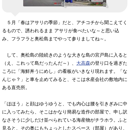
５月「春はアサリの季節」だと、アチコチから聞こえてく
るもので、誘われるまま アサリが食べたいな～と思い込
み、フラフラと奥松島までやって参りましてね～。
して、奥松島の陸続きのような大きな島の宮戸島に入ると
（え、これって島だったんだ～）、
大高森
の登り口を過ぎた
ころに「海鮮丼うにめし」の看板がいきなり現れます。「な
んじゃ？」と車を止めてみると、そこは水産会社の敷地内に
ある直売所。
「ほほう」と顔はゆうゆうと、でも内心は腰を引きぎみに中
に入ってみたら、そこはかなり簡易な造作の部屋で、申し訳
なさそうに少しだけ並べられている海産物がチラホラ。ふと
見ると、その奥にもちょっとしたスペース（部屋）があり、