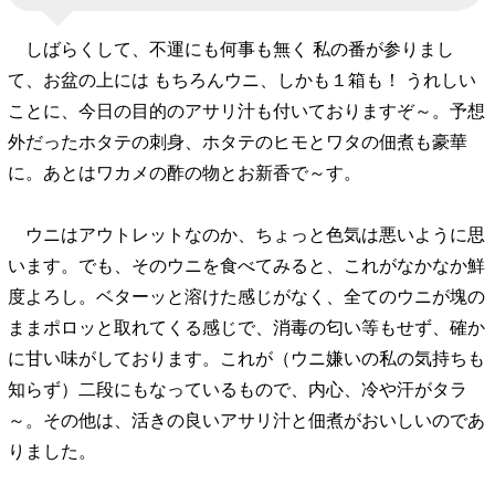
しばらくして、不運にも何事も無く 私の番が参りまし
て、お盆の上には もちろんウニ、しかも１箱も！ うれしい
ことに、今日の目的のアサリ汁も付いておりますぞ～。予想
外だったホタテの刺身、ホタテのヒモとワタの佃煮も豪華
に。あとはワカメの酢の物とお新香で～す。
ウニはアウトレットなのか、ちょっと色気は悪いように思
います。でも、そのウニを食べてみると、これがなかなか鮮
度よろし。ベターッと溶けた感じがなく、全てのウニが塊の
ままポロッと取れてくる感じで、消毒の匂い等もせず、確か
に甘い味がしております。これが（ウニ嫌いの私の気持ちも
知らず）二段にもなっているもので、内心、冷や汗がタラ
～。その他は、活きの良いアサリ汁と佃煮がおいしいのであ
りました。