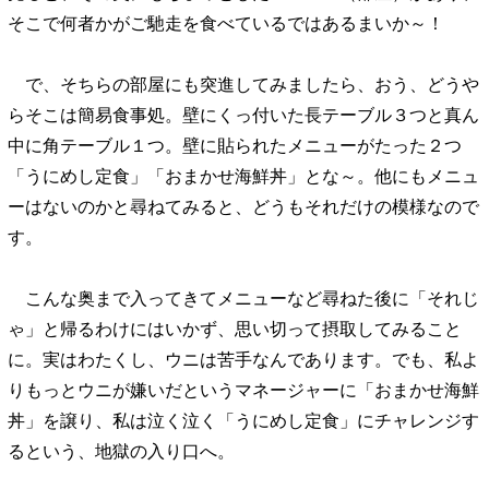
そこで何者かがご馳走を食べているではあるまいか～！
で、そちらの部屋にも突進してみましたら、おう、どうや
らそこは簡易食事処。壁にくっ付いた長テーブル３つと真ん
中に角テーブル１つ。壁に貼られたメニューがたった２つ
「うにめし定食」「おまかせ海鮮丼」とな～。他にもメニュ
ーはないのかと尋ねてみると、どうもそれだけの模様なので
す。
こんな奥まで入ってきてメニューなど尋ねた後に「それじ
ゃ」と帰るわけにはいかず、思い切って摂取してみること
に。実はわたくし、ウニは苦手なんであります。でも、私よ
りもっとウニが嫌いだというマネージャーに「おまかせ海鮮
丼」を譲り、私は泣く泣く「うにめし定食」にチャレンジす
るという、地獄の入り口へ。