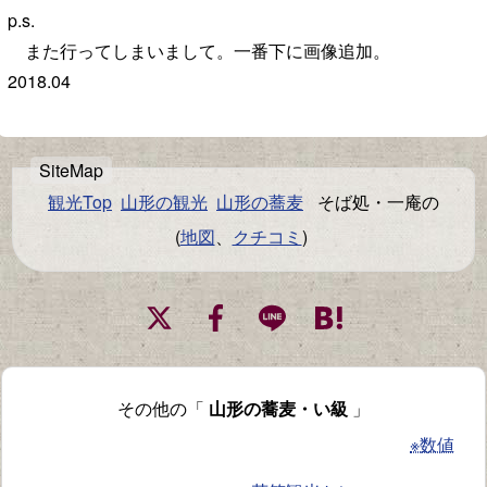
p.s.
また行ってしまいまして。一番下に画像追加。
2018.04
観光Top
山形の観光
山形の蕎麦
そば処・一庵の
(
地図
、
クチコミ
)
その他の「
山形の蕎麦・い級
」
※数値