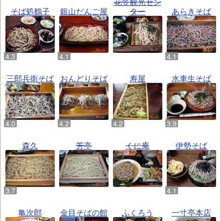
花笠観光セン
そば処鶴子
銀山だんご屋
ター
あらきそば
三郎兵衛そば
おんどりそば
寿屋
水車生そば
森久
芳亭
くに庵
伊勢そば
亀次郎
金目そばの館
ふくろう
一寸亭本店