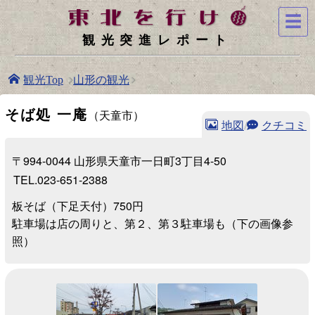
☰
観光突進レポート
山形の観光
観光Top
そば処 一庵
（天童市）
地図
/
クチコミ
〒994-0044 山形県天童市一日町3丁目4-50
TEL.023-651-2388
板そば（下足天付）750円
駐車場は店の周りと、第２、第３駐車場も（下の画像参
照）