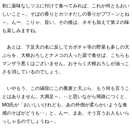
初に薬味なしツユに付けて食べてみれば、これが何ともおい
しいこと～。そばの香りとカツオだしの香りがプワ～ンとね
～。んー、こりゃ、旨い。その後は、ネギも加えて第２の味
も楽しみますね。
あとは、下足天の名に反してカボチャ等の野菜も多しの天
ぷらを、大根おろしとナメコの入った器で食せば、こちらも
マンザラ悪くはございません。おそらく大根おろしが油っこ
さを消しているのでしょう。
いやもう、この値段にこの蕎麦と天ぷら、もう何も言うこ
とはありません。大満足～。‥と思いながら帰路につくと、
MG氏が「おいしいけれども、あの外側が柔らかいような食
感のそばがどうも‥」と。んー、まあ、そう言うお人もいら
っしゃるのでしょうね～。