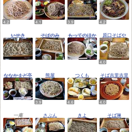
いせき
そばのみ
もってのほか
原口そばや
ななかまど亭
熊屋
つくも
そば吉里吉里
一庵
さぶん
きよ
そば琳