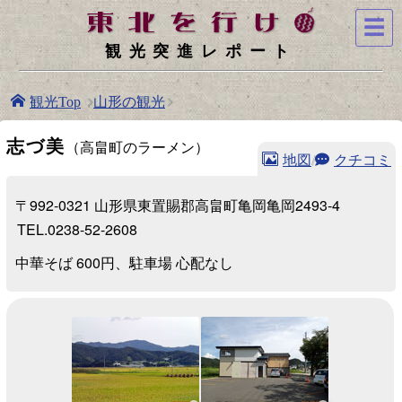
☰
観光突進レポート
山形の観光
観光Top
志づ美
（高畠町のラーメン）
地図
/
クチコミ
〒992-0321 山形県東置賜郡高畠町亀岡亀岡2493-4
TEL.0238-52-2608
中華そば 600円、駐車場 心配なし