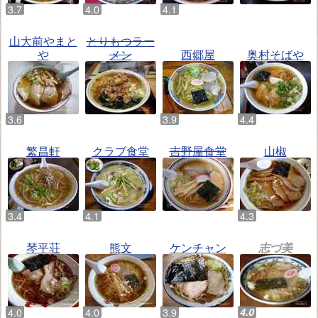
山大前やまと
とりもつラー
や
メン
西郷屋
奥村そばや
繁昌軒
クラブ食堂
吉野屋食堂
山椒
琴平荘
熊文
ケンチャン
志づ美