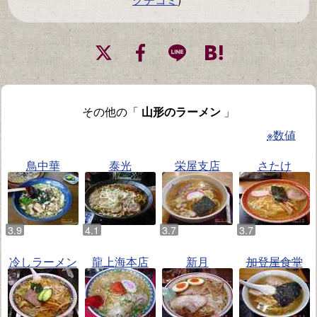
その他の「
山形のラーメン
」
※数値
鳥中華
泰光
栄屋支店
さたけ
冷しラーメン
龍上海本店
新月
加登屋食堂