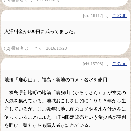
（[3] 投稿者 ぞう : 2020/08/05）
、
このurl
[cid:18117]
入浴料金が600円に成ってました。
（[2] 投稿者 よし さん : 2015/10/28）
、
このurl
[cid:15708]
地酒「鹿狼山」、福島・新地のコメ・名水を使用
福島県新地町の地酒「鹿狼山（かろうさん）」が左党の
人気を集めている。地域おこしを目的に１９９６年から生
産しているが、ここ数年は地元産のコメや名水を仕込みに
使っていることに加え、町内限定販売という希少感が評判
を呼び、県外からも購入者が訪れている。