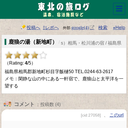
☰
投稿へ
⇧レポへ
検索
※Help
google(4)
鹿狼の湯（新地町）
/
s）相馬・松川浦の宿 / 福島県
（Rating:
4
/5）
福島県相馬郡新地町杉目字飯樋50 TEL.0244-63-2617
閑静な山の中にある一軒宿で、鹿狼山と太平洋を一
望する
コメント
：投稿数 (4)
、
このurl
[cid:27058]