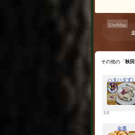
その他の「
秋田
ハタハタず
3.0
金萬