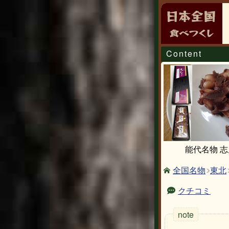
Content
能代名物 
東北
全国名物
クチコミ