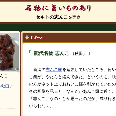
セキトの志んこ
能代名物 志んこ
（秋田）
し
新潟の
志
んこ餅
を勉強していたところ、何や
志んこ
こ餅が、やたらと絡んできた。というのも、秋
の方がネット上でおおいに幅を利かせていたの
秋田
/
その画像を見ると、なんだかあんこ餅に近く、
「志んこ」なの～とか思ったのだが、成り行き
いられなく。