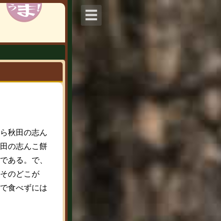
☰
ら秋田の志ん
田の志んこ餅
である。で、
そのどこが
で食べずには