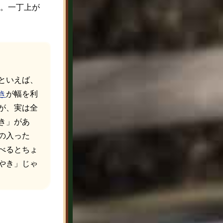
。一丁上が
といえば、
き
が幅を利
が、実は全
き」があ
の入った
べるとちょ
やき」じゃ