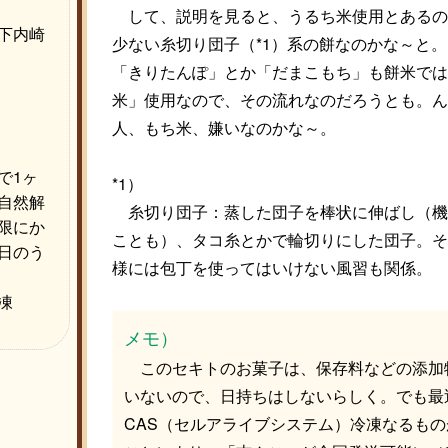
して、説明を見ると、うるち米使用とあるの
下内崎
少ない糸切り団子（*1）系の餅なのかな～と
「きりたんぽ」とか「だまこもち」も餅米では
米」使用なので、その流れなのだろうとも。ん
人、もち米、嫌いなのかな～。
で1ヶ
*1）
自然解
糸切り団子：蒸した団子を棒状に伸ばし（機
限にか
ことも）、タコ糸とかで輪切りにした団子。そ
日のう
様には包丁を使ってはいけない風習も関係。
凍
メモ）
このセキトのお菓子は、保存料などの添加
いないので、日持ちはしないらしく。でも最
CAS（セルアライブシステム）冷凍なるも