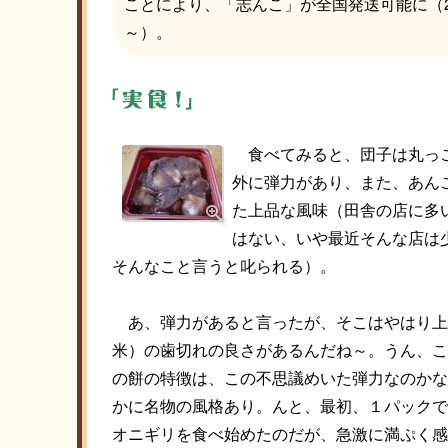
ことにより、「志んこ」が全国発送可能に（20
～）。
食べてみると、団子は丸っ
外に弾力があり、また、あん
た上品な風味（田舎の店に多
はない、いや最近そんな店は
そんなこと言うと叱られる）。
あ、弾力があると言ったが、そこはやはり上
米）の歯切れの良さがあるんだね～。うん、こ
の餅の特徴は、この不思議めいた弾力なのかな
かに名物の風格あり。んと、最初、１パックで
オニギリを食べ始めたのだが、急激に満ぷく感