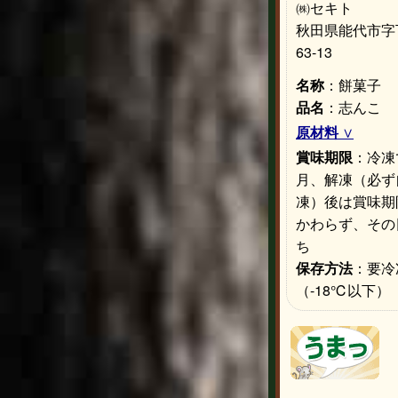
㈱セキト
秋田県能代市字
63-13
名称
：餅菓子
品名
：志んこ
原材料
賞味期限
：冷凍
月、解凍（必ず
凍）後は賞味期
かわらず、その
ち
保存方法
：要冷
（-18℃以下）