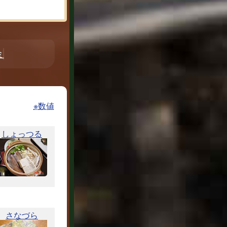
ミ
※数値
しょっつる
さなづら