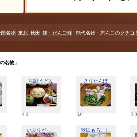
全国名物
東北
秋田
餅・だんご群
能代名物・志んこの
クチコ
の名物
」
し
稲庭うどん
きりたんぽ
4.0
3.0
3.0
いぶりがっこ
秋田もろこし