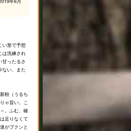
19年6月
こい形で予想
こは洗練され
い甘ったるさ
少ない、また
新粉（うるち
りゃ旨い。こ
～。ふむ、確
は足りなくて
達がプクンと