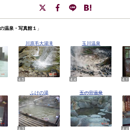
の温泉・写真館１
」
川原毛大湯滝
玉川温泉
ふけの湯
五の宮温泉