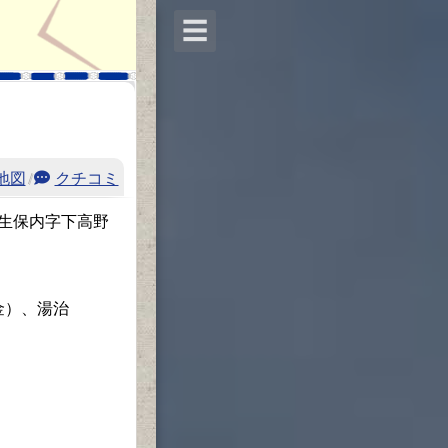
☰
地図
/
クチコミ
沢湖生保内字下高野
金）、湯治