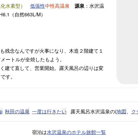
硫化水素型）
中性高温泉
源泉
：水沢温
低張性
H6.1（自然663L/M）
2 とても残念なんですが火事になり、木造２階建て１
方メートルが全焼したもよう。
6 新しく建て直して、営業開始。露天風呂の辺りは変
うです。
p
秋田の温泉
一度は行きたい
露天風呂水沢温泉の(
地図
、
ク
宿泊は
水沢温泉のホテル旅館一覧