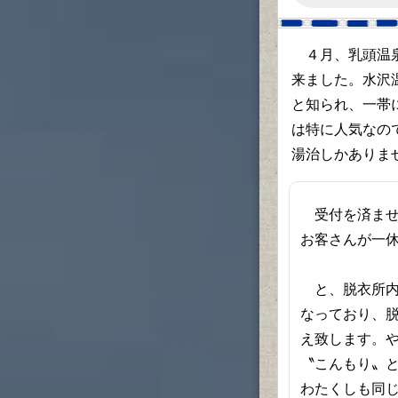
４月、乳頭温泉
来ました。水沢
と知られ、一帯
は特に人気なの
湯治しかありま
受付を済ませ
お客さんが一
と、脱衣所内
なっており、
え致します。
〝こんもり〟
わたくしも同