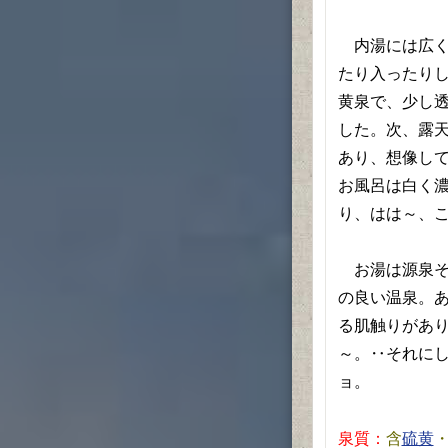
内湯には広く
たり入ったり
黄泉で、少し
した。次、露
あり、想像し
お風呂は白く
り、はは～、
お湯は源泉そ
の良い温泉。
る肌触りがあり
～。‥それに
ョ。
泉質：
含
硫黄