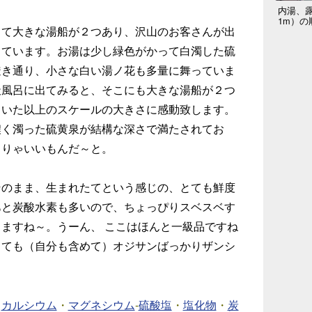
内湯、
1m）の
て大きな湯船が２つあり、沢山のお客さんが出
しています。お湯は少し緑色がかって白濁した硫
透き通り、小さな白い湯ノ花も多量に舞っていま
天風呂に出てみると、そこにも大きな湯船が２つ
ていた以上のスケールの大きさに感動致します。
濃く濁った硫黄泉が結構な深さで満たされてお
こりゃいいもんだ～と。
のまま、生まれたてという感じの、とても鮮度
あと炭酸水素も多いので、ちょっぴりスベスベす
ますね～。うーん、 ここはほんと一級品ですね
しても（自分も含めて）オジサンばっかりザンシ
・
・
-
・
・
カルシウム
マグネシウム
硫酸塩
塩化物
炭