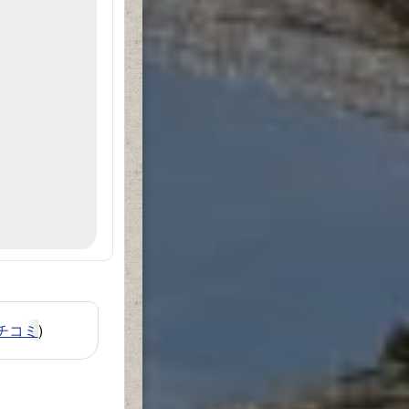
チコミ
)