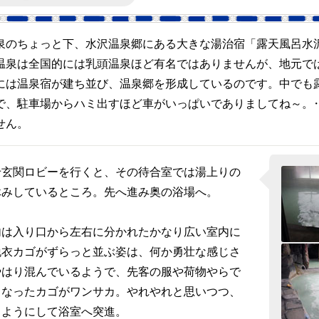
のちょっと下、水沢温泉郷にある大きな湯治宿「露天風呂水
温泉は全国的には乳頭温泉ほど有名ではありませんが、地元で
には温泉宿が建ち並び、温泉郷を形成しているのです。中でも
で、駐車場からハミ出すほど車がいっぱいでありましてね～。
せん。
玄関ロビーを行くと、その待合室では湯上りの
休みしているところ。先へ進み奥の浴場へ。
は入り口から左右に分かれたかなり広い室内に
脱衣カゴがずらっと並ぶ姿は、何か勇壮な感じさ
やはり混んでいるようで、先客の服や荷物やらで
となったカゴがワンサカ。やれやれと思いつつ、
じようにして浴室へ突進。