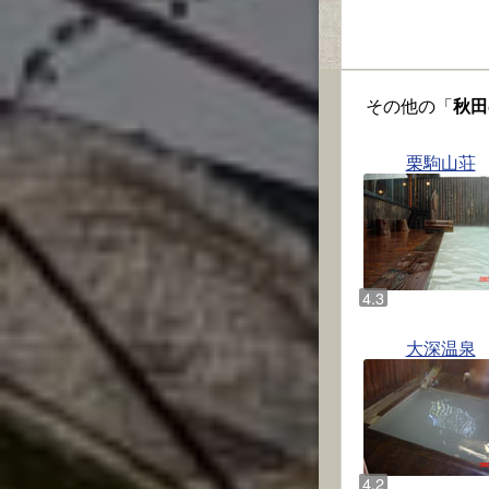
その他の「
秋田
栗駒山荘
大深温泉