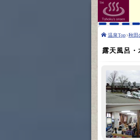
温泉Top
秋田
露天風呂・