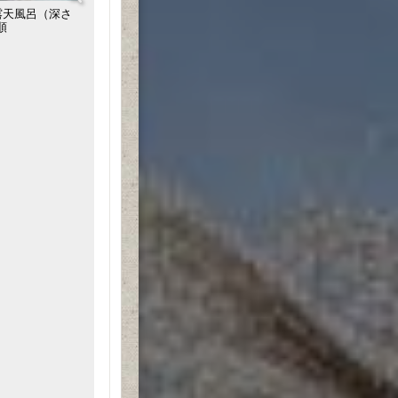
露天風呂（深さ
順