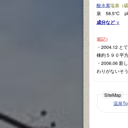
塩泉（
酸水素
泉 58.5℃ p
成分など
追記）
・2004.1
棟約５９０平
・2006.0
わりがないそ
温泉To