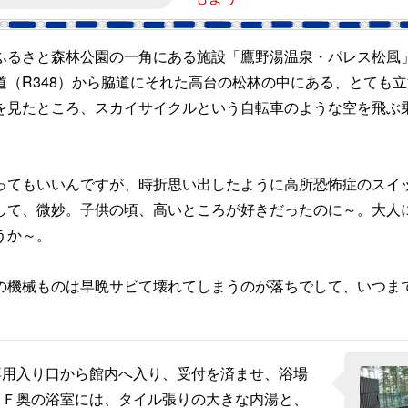
るさと森林公園の一角にある施設「鷹野湯温泉・パレス松風
道（R348）から脇道にそれた高台の松林の中にある、とても
を見たところ、スカイサイクルという自転車のような空を飛ぶ
てもいいんですが、時折思い出したように高所恐怖症のスイ
して、微妙。子供の頃、高いところが好きだったのに～。大人
うか～。
機械ものは早晩サビて壊れてしまうのが落ちでして、いつま
用入り口から館内へ入り、受付を済ませ、浴場
１Ｆ奥の浴室には、タイル張りの大きな内湯と、