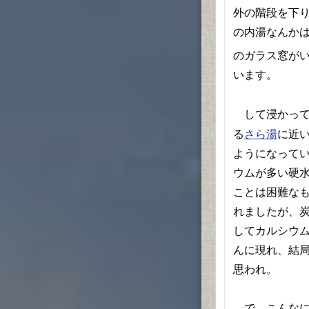
外の階段を下
の内湯なんか
のガラス窓が
います。
して浸かって
る
に近
さら湯
ようになって
ウムが多い硬
ことは困難な
れましたが、
してカルシウ
んに現れ、結
思われ。
で、こんなに