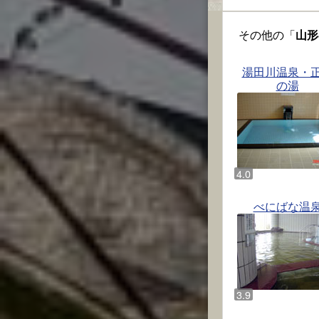
その他の「
山形
湯田川温泉・
の湯
べにばな温