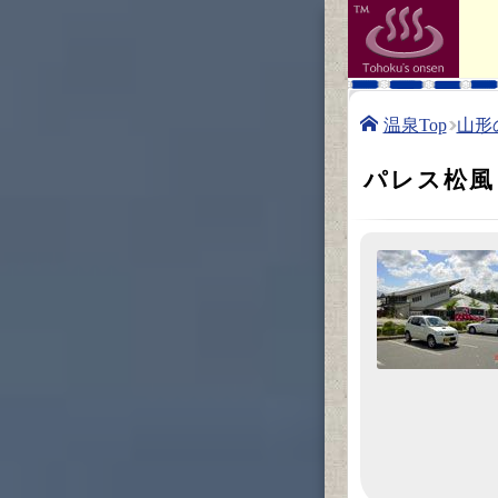
温泉Top
山形
パレス松風