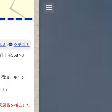
☰
地図
/
クチコミ
町十王5687-8
、宿泊、キャン
ナ１）
露天風呂を撤去した