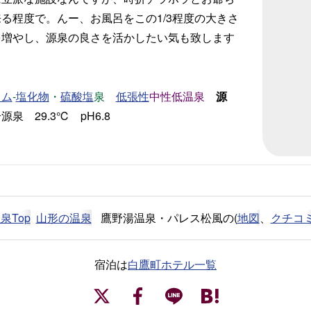
る程度で。んー、お風呂をこの1/3程度の大きさ
を増やし、源泉の良さを活かしたい気も致します
-
・
泉
中性低温泉
源
ウム
塩化物
硫酸塩
低張性
泉 29.3℃ pH6.8
泉Top
山形の温泉
鷹野湯温泉・パレス松風の(
地図
、
クチコ
宿泊は
白鷹町ホテル一覧