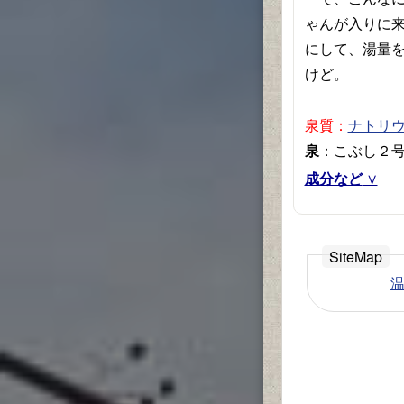
ゃんが入りに来
にして、湯量
けど。
泉質：
ナトリ
泉
：こぶし２号源
成分など
温