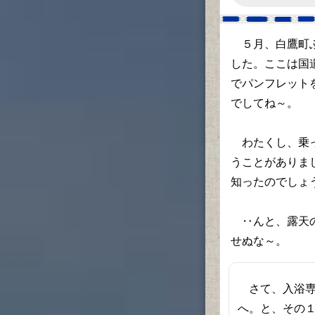
５月、白鷹町ふ
した。ここは国
でパンフレット
でしてね～。
わたくし、乗っ
うことがありま
知ったのでしょ
‥んと、露天の
せぬな～。
さて、入浴専
へ。と、その