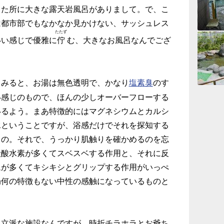
りた所に大きな露天岩風呂がありまして。で、こ
は都市部でもなかなか見かけない、サッシュレス
たたず
いい感じで優雅に
佇
む
、大きなお風呂なんでござ
みると、お湯は無色透明で、かなり
のす
塩素臭
い感じのもので、ほんの少しオーバーフローする
いるよう。まあ特徴的にはマグネシウムとカルシ
水ということですが、浴感だけでそれを探知する
もの。それで、うっかり肌触りを確かめるのを忘
炭酸水素が多くてスベスベする作用と、それに反
ムが多くてキシキシとグリップする作用がいっぺ
局何の特徴もない中性の感触になっているものと
立派な施設なんですが、時折チラホラとお爺ち