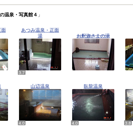
の温泉・写真館４
」
正面
あつみ温泉・正面
湯
お釈迦さまの湯
泉
山辺温泉
臥龍温泉