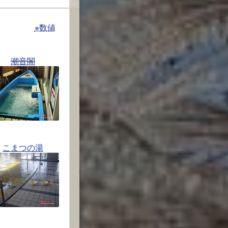
※数値
潮音閣
こまつの湯