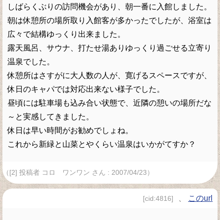
しばらくぶりの訪問機会があり、朝一番に入館しました。
朝は休憩所の場所取り入館客が多かったでしたが、浴室は
広々で結構ゆっくり出来ました。
露天風呂、サウナ、打たせ湯ありゆっくり過ごせる立寄り
温泉でした。
休憩所はさすがに大人数の人が、寛げるスペースですが、
休日のキャパでは対応出来ない様子でした。
昼頃には駐車場も込み合い状態で、近隣の憩いの場所だな
～と実感してきました。
休日は早い時間がお勧めでしょね。
これから新緑と山菜とやくらい温泉はいかがてすか？
（[2] 投稿者 コロ ワンワン さん : 2007/04/23）
、
このurl
[cid:4816]