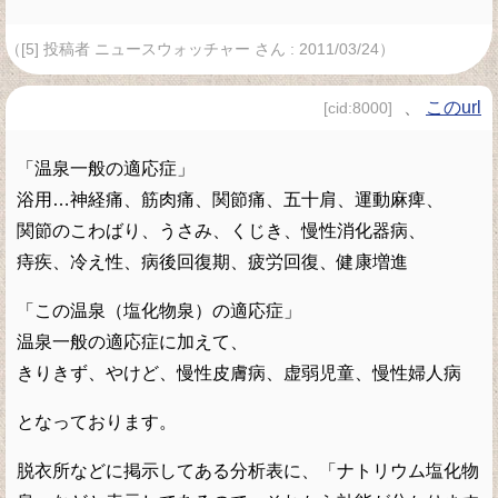
（[5] 投稿者 ニュースウォッチャー さん : 2011/03/24）
、
このurl
[cid:8000]
「温泉一般の適応症」
浴用…神経痛、筋肉痛、関節痛、五十肩、運動麻痺、
関節のこわばり、うさみ、くじき、慢性消化器病、
痔疾、冷え性、病後回復期、疲労回復、健康増進
「この温泉（塩化物泉）の適応症」
温泉一般の適応症に加えて、
きりきず、やけど、慢性皮膚病、虚弱児童、慢性婦人病
となっております。
脱衣所などに掲示してある分析表に、「ナトリウム塩化物