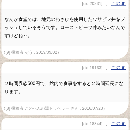
、
このurl
[cid:20331]
なんか食堂では、地元のわさびを使用したワサビフ丼をプ
ッシュしているそうです。ローストビーフ丼みたいなんで
すけどね～。
（[9] 投稿者 ぞう : 2019/09/02）
、
このurl
[cid:19163]
２時間券@500円で、館内で食事をすると２時間延長にな
ります。
（[8] 投稿者 このへんの湯トラベラー さん : 2016/07/23）
、
このurl
[cid:18844]