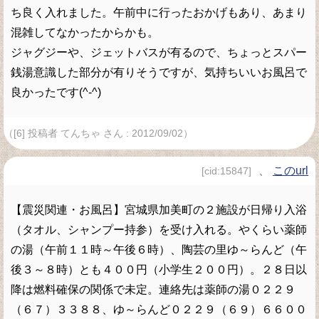
ち良く入れました。午前中に行ったおかげもあり、あまり
混雑してなかったからかも。
ジャグジーや、ジェットバスが有るので、ちょっとスパー
銭湯意識した部分が有りそうですが、気持ちいいお風呂で
良かったです(^-^)
（[6] 投稿者 てんちゃ さん : 2012/09/02）
、
このurl
[cid:15847]
【震災関連・お風呂】宮城県加美町の２施設が日帰り入浴
（タオル、シャンプー持参）を受け入れる。やくらい薬師
の湯（午前１１時～午後６時）、陶芸の里ゆ～らんど（午
後３～８時）とも４００円（小学生２００円）。２８日以
降は燃料確保の関係で未定。連絡先は薬師の湯０２２９
（６７）３３８８、ゆ～らんど０２２９（６９）６６００