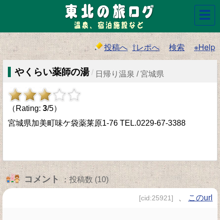
☰
投稿へ
⇧レポへ
検索
※Help
やくらい薬師の湯
/
日帰り温泉 / 宮城県
（Rating:
3
/5）
宮城県加美町味ケ袋薬莱原1-76 TEL.0229-67-3388
コメント
：投稿数 (10)
、
このurl
[cid:25921]