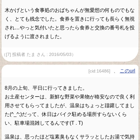
木かげという食事処のおばちゃんが無愛想の何ものでもな
く、とても残念でした。食券を置きに行っても長らく無視
され…やっと気付いたと思ったら食券と交換の番号札を投
げるように渡されました。
（[7] 投稿者 たま さん : 2016/05/03）
、
このurl
[cid:16486]
8月の上旬、平日に行ってきました。
お土産センターは、新鮮な野菜や果物が格安なので良く利
用させてもらってましたが、温泉はちょっと躊躇してまし
た(^_^;)だって、休日はバイク駐める場所すらないくら
い、駐車場混雑してるんです(T . T)
温泉は、思ったほど塩素臭もなくサラッとしたお湯で気持