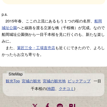
p.s.
2015年春、ここの上流にあるもう１つの桜の名所、
船岡
城址公園
へと線路を渡る立派な橋（千桜橋）が完成。なので
船岡城址公園側から一目千本桜を見に行くのも、新たな楽し
みに。
また、
菓匠三全・工場直売店
も近くにできたので、よろし
かったらお立ち寄りを。
観光Top
宮城の観光
宮城の観光地
ピックアップ
一目
千本桜の(
地図
、
クチコミ
)