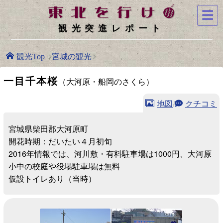
☰
観光突進レポート
宮城の観光
観光Top
一目千本桜
（大河原・船岡のさくら）
地図
/
クチコミ
宮城県柴田郡大河原町
開花時期：だいたい４月初旬
2016年情報では、河川敷・有料駐車場は1000円、大河原
小中の校庭や役場駐車場は無料
仮設トイレあり（当時）