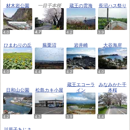
材木岩公園
一目千本桜
蔵王の雲海
長沼ハス祭り
ひまわりの丘
蕪栗沼
岩井崎
大谷海岸
蔵王エコーラ
みなみかた千
日和山公園
松島カキ小屋
イン
本桜
川原子あじさ