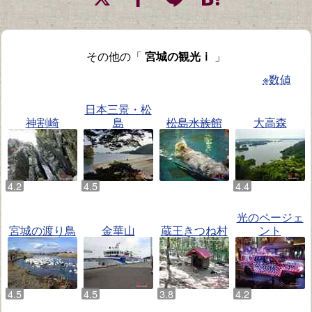
その他の「
宮城の観光ⅰ
」
※数値
日本三景・松
神割崎
島
松島水族館
大高森
光のページェ
宮城の渡り鳥
金華山
蔵王きつね村
ント